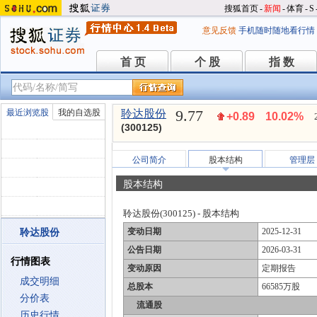
搜狐首页
-
新闻
-
体育
-
S
意见反馈
手机随时随地看行情
首 页
个 股
指 数
首 页
个 股
指 数
9.77
最近浏览股
我的自选股
聆达股份
+0.89
10.02%
(300125)
公司简介
股本结构
管理层
股本结构
聆达股份(300125) - 股本结构
变动日期
2025-12-31
聆达股份
公告日期
2026-03-31
行情图表
变动原因
定期报告
成交明细
总股本
66585万股
分价表
流通股
历史行情