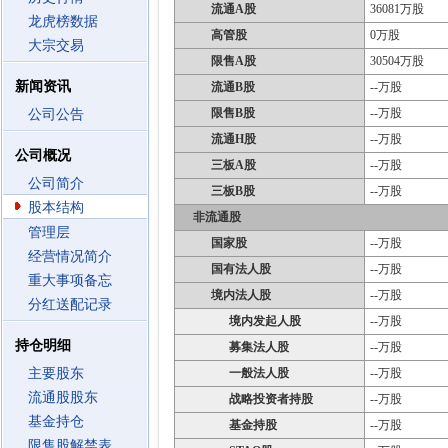
流通A股
36081万股
龙虎榜数据
高管股
0万股
大宗交易
限售A股
30504万股
新闻资讯
流通B股
--万股
限售B股
--万股
公司公告
流通H股
--万股
公司概况
三板A股
--万股
公司简介
三板B股
--万股
股本结构
非流通股
管理层
国家股
--万股
经营情况简介
国有法人股
--万股
重大事项备忘
境内法人股
--万股
分红送配记录
境内发起人股
--万股
持仓明细
募集法人股
--万股
主要股东
一般法人股
--万股
流通股股东
战略投资者持股
--万股
基金持仓
基金持股
--万股
限售股解禁表