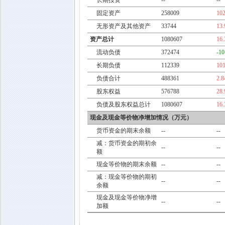
长期投资
--
--
固定资产
258009
10
无形资产及其他资产
33744
13
资产总计
1080607
16
流动负债
372474
-1
长期负债
112339
10
负债合计
488361
2.
股东权益
576788
28
负债及股东权益总计
1080607
16
现金及现金等价物净增加情况（万元）
货币资金的期末余额
--
--
减：货币资金的期初余
--
--
额
现金等价物的期末余额
--
--
减：现金等价物的期初
--
--
余额
现金及现金等价物净增
--
--
加额