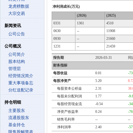
龙虎榜数据
净利润成长(万元)
大宗交易
(2026)
(2025)
0331
1361
4510
新闻资讯
0630
--
11908
公司公告
0930
--
21660
公司概况
1231
--
21459
公司简介
报告期
2026-03-31
同
股本结构
财务指标
管理层
每股收益
0.01
-7
经营情况简介
每股净资产
5.20
8.
重大事项备忘
每股资本公积金
2.31
38
分红送配记录
每股未分配利润
1.77
-9
持仓明细
每股经营现金流
-0.54
-3
主要股东
净资产收益率
0.24
-7
流通股股东
销售毛利率
--
--
基金持仓
净利润率
2.40
-5
限售股解禁表