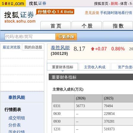
搜狐首页
-
新闻
-
体育
-
S
意见反馈
手机随时随地看行情
首 页
个 股
指 数
首 页
个 股
指 数
8.17
最近浏览股
我的自选股
泰胜风能
+0.07
0.86%
20
(300129)
重要财务指标
主营收入构成
资产负债
重要财务指标
主营收入成长(万元)
泰胜风能
(2026)
(2025)
0331
56773
79494
行情图表
0630
--
229854
成交明细
0930
--
370281
分价表
1231
--
519373
历史行情