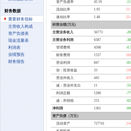
资产负债率
45.19
-1
流动比率
1.95
13
财务数据
速动比率
1.48
23
重要财务指标
经营业绩(万元)
主营收入构成
主营业务收入
56773
-2
资产负债表
主营业务利润
6587
-3
现金流量表
利润表
管理费用
4598
-0
业绩预告
财务费用
1537
16
财务报告
营业利润
847
-8
加：投资收益
33
11
营业外收入
445
43
减：营业外支出
11
-5
利润总额
1280
-7
减：所得税
253
-8
净利润
1361
-6
资产负债（万元）
流动资产
727741
2.