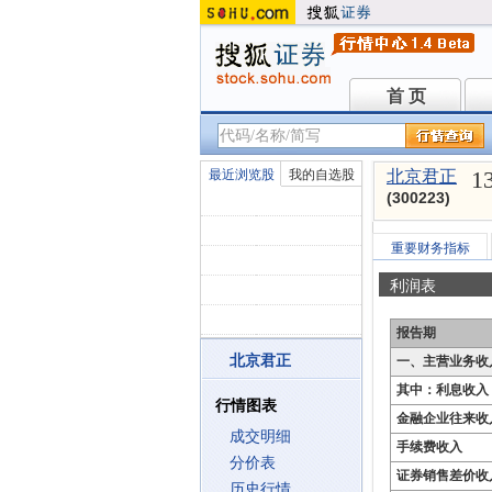
首 页
首 页
1
最近浏览股
我的自选股
北京君正
(300223)
重要财务指标
利润表
报告期
北京君正
一、主营业务收
其中：利息收入
行情图表
金融企业往来收
成交明细
手续费收入
分价表
证券销售差价收
历史行情