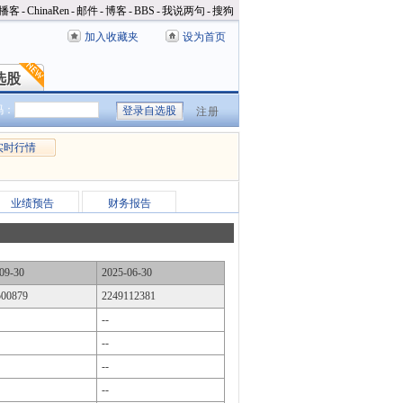
播客
-
ChinaRen
-
邮件
-
博客
-
BBS
-
我说两句
-
搜狗
加入收藏夹
设为首页
选股
选股
码：
注册
实时行情
业绩预告
财务报告
09-30
2025-06-30
500879
2249112381
--
--
--
--