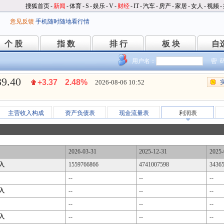
搜狐首页
-
新闻
-
体育
-
S
-
娱乐
-
V
-
财经
-
IT
-
汽车
-
房产
-
家居
-
女人
-
视频
-
意见反馈
手机随时随地看行情
个 股
指 数
排 行
板 块
自
个 股
指 数
排 行
板 块
自
用户名：
密 
39.40
+3.37
2.48%
2026-08-06 10:52
主营收入构成
资产负债表
现金流量表
利润表
2026-03-31
2025-12-31
2025-
入
1559766866
4741007598
3436
--
--
--
入
--
--
--
--
--
--
入
--
--
--