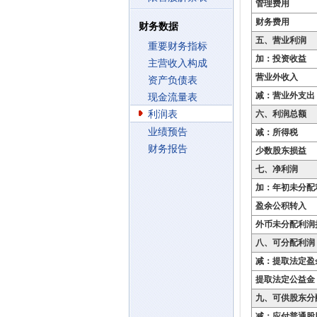
管理费用
财务费用
财务数据
五、营业利润
重要财务指标
加：投资收益
主营收入构成
营业外收入
资产负债表
减：营业外支出
现金流量表
利润表
六、利润总额
业绩预告
减：所得税
财务报告
少数股东损益
七、净利润
加：年初未分配
盈余公积转入
外币未分配利润
八、可分配利润
减：提取法定盈
提取法定公益金
九、可供股东分
减：应付普通股