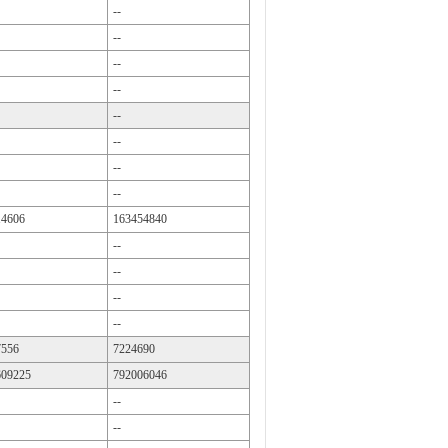
--
--
--
--
--
--
--
--
14606
163454840
--
--
--
--
7556
7224690
609225
792006046
--
--