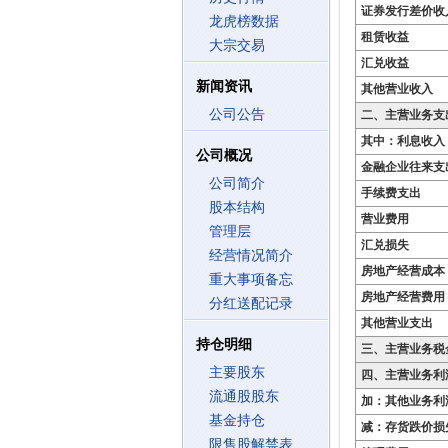
证券发行差价收
龙虎榜数据
租赁收益
大宗交易
汇兑收益
新闻资讯
其他营业收入
公司公告
二、主营业务支
其中：利息收入
公司概况
金融企业往来支
公司简介
手续费支出
股本结构
营业费用
管理层
汇兑损失
经营情况简介
房地产经营成本
重大事项备忘
房地产经营费用
分红送配记录
其他营业支出
持仓明细
三、主营业务税
主要股东
四、主营业务利
流通股股东
加：其他业务利
基金持仓
减：存货跌价损
限售股解禁表