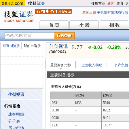
搜狐首页
-
新闻
-
体育
-
S
意见反馈
手机随时随地看行情
首 页
个 股
指 数
首 页
个 股
指 数
6.77
最近浏览股
我的自选股
佳创视讯
-0.02
-0.29%
2
(300264)
重要财务指标
主营收入构成
资产负债
重要财务指标
主营收入成长(万元)
佳创视讯
(2026)
(2025)
0331
1838
5610
行情图表
0630
--
8202
成交明细
0930
--
9401
分价表
1231
--
11677
历史行情