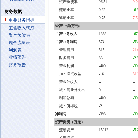
资产负债率
96.54
9.
流动比率
0.82
-6
财务数据
速动比率
0.75
7.
重要财务指标
经营业绩(万元)
主营收入构成
主营业务收入
1838
-6
资产负债表
主营业务利润
574
-5
现金流量表
利润表
管理费用
515
21
业绩预告
财务费用
83
-2
财务报告
营业利润
-400
-3
加：投资收益
-16
81
营业外收入
--
--
减：营业外支出
0
--
利润总额
-400
-3
减：所得税
-2
净利润
-398
-3
资产负债（万元）
流动资产
15913
-5