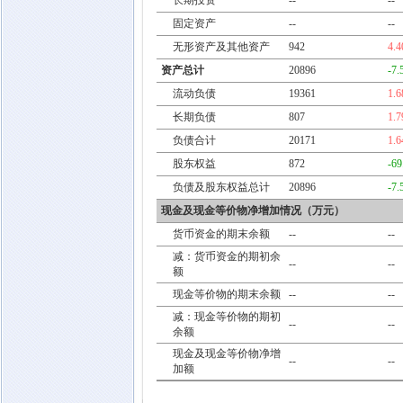
长期投资
--
--
固定资产
--
--
无形资产及其他资产
942
4.
资产总计
20896
-7
流动负债
19361
1.
长期负债
807
1.
负债合计
20171
1.
股东权益
872
-6
负债及股东权益总计
20896
-7
现金及现金等价物净增加情况（万元）
货币资金的期末余额
--
--
减：货币资金的期初余
--
--
额
现金等价物的期末余额
--
--
减：现金等价物的期初
--
--
余额
现金及现金等价物净增
--
--
加额