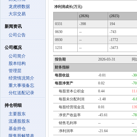
龙虎榜数据
净利润成长(万元)
大宗交易
(2026)
(2025)
0331
-398
194
新闻资讯
0630
--
-743
公司公告
0930
--
-1772
公司概况
1231
--
-3473
公司简介
报告期
2026-03-31
同
股本结构
财务指标
管理层
每股收益
-0.01
-3
经营情况简介
每股净资产
0.02
-7
重大事项备忘
每股资本公积金
0.44
11
分红送配记录
每股未分配利润
-1.48
-6
持仓明细
每股经营现金流
0.01
13
主要股东
净资产收益率
-45.61
-7
流通股股东
销售毛利率
--
--
基金持仓
净利润率
-21.64
-7
限售股解禁表