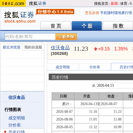
搜狐首页
-
新闻
-
体育
-
S
意见反馈
手机随时随地看行情
首 页
个 股
指 数
首 页
个 股
指 数
11.23
最近浏览股
我的自选股
佳沃食品
+0.15
1.35%
(300268)
成交明细
分价表
历史行
历史行情
从
日期
开盘
收盘
涨
佳沃食品
累计：
2026-04-13至2026-08-07
行情图表
2026-08-07
11.16
11.23
成交明细
2026-08-06
11.01
11.08
分价表
2026-08-05
11.32
10.99
历史行情