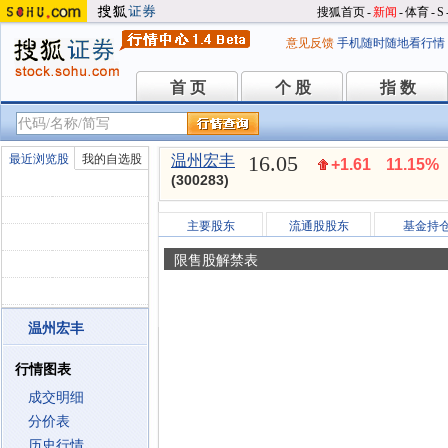
搜狐首页
-
新闻
-
体育
-
S
意见反馈
手机随时随地看行情
首 页
个 股
指 数
首 页
个 股
指 数
16.05
最近浏览股
我的自选股
温州宏丰
+1.61
11.15%
(300283)
主要股东
流通股股东
基金持
限售股解禁表
温州宏丰
行情图表
成交明细
分价表
历史行情