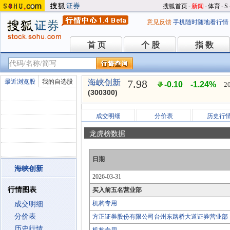
搜狐首页
-
新闻
-
体育
-
S
意见反馈
手机随时随地看行情
首 页
个 股
指 数
首 页
个 股
指 数
7.98
最近浏览股
我的自选股
海峡创新
-0.10
-1.24%
2
(300300)
成交明细
分价表
历史行
龙虎榜数据
日期
海峡创新
2026-03-31
行情图表
买入前五名营业部
机构专用
成交明细
分价表
方正证券股份有限公司台州东路桥大道证券营业部
历史行情