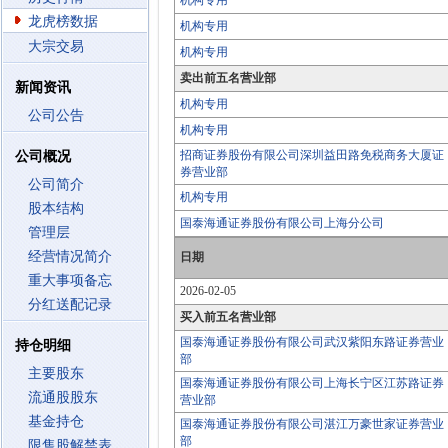
机构专用
龙虎榜数据
机构专用
大宗交易
机构专用
卖出前五名营业部
新闻资讯
机构专用
公司公告
机构专用
招商证券股份有限公司深圳益田路免税商务大厦证
公司概况
券营业部
公司简介
机构专用
股本结构
国泰海通证券股份有限公司上海分公司
管理层
经营情况简介
日期
重大事项备忘
2026-02-05
分红送配记录
买入前五名营业部
国泰海通证券股份有限公司武汉紫阳东路证券营业
持仓明细
部
主要股东
国泰海通证券股份有限公司上海长宁区江苏路证券
流通股股东
营业部
基金持仓
国泰海通证券股份有限公司湛江万豪世家证券营业
部
限售股解禁表