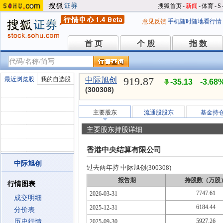
搜狐首页
-
新闻
-
体育
-
S
意见反馈
手机随时随地看行情
首 页
个 股
指 数
首 页
个 股
指 数
919.87
最近浏览股
我的自选股
中际旭创
-35.13
-3.68
(300308)
主要股东
流通股股东
基金持
主要股东持股详细
香港中央结算有限公司
中际旭创
过去两年持 中际旭创(300308)
报告期
持股数（万股
行情图表
7747.61
2026-03-31
成交明细
6184.44
2025-12-31
分价表
5927.26
历史行情
2025-09-30