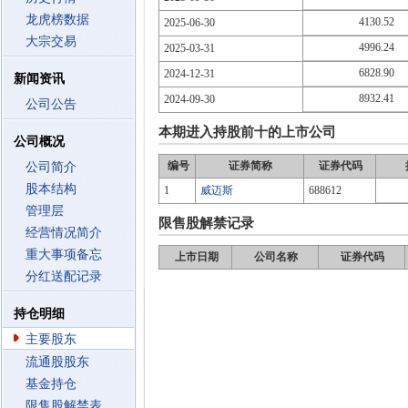
龙虎榜数据
4130.52
2025-06-30
大宗交易
4996.24
2025-03-31
6828.90
2024-12-31
新闻资讯
8932.41
2024-09-30
公司公告
本期进入持股前十的上市公司
公司概况
编号
证券简称
证券代码
公司简介
股本结构
1
威迈斯
688612
管理层
限售股解禁记录
经营情况简介
重大事项备忘
上市日期
公司名称
证券代码
分红送配记录
持仓明细
主要股东
流通股股东
基金持仓
限售股解禁表