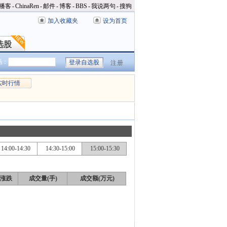
播客
-
ChinaRen
-
邮件
-
博客
-
BBS
-
我说两句
-
搜狗
加入收藏夹
设为首页
选股
选股
码：
注册
实时行情
14:00-14:30
14:30-15:00
15:00-15:30
涨跌
成交量(手)
成交额(万元)