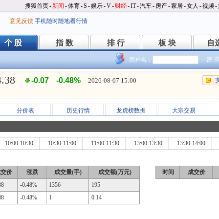
搜狐首页
-
新闻
-
体育
-
S
-
娱乐
-
V
-
财经
-
IT
-
汽车
-
房产
-
家居
-
女人
-
视频
-
意见反馈
手机随时随地看行情
个 股
指 数
排 行
板 块
自
个 股
指 数
排 行
板 块
自
用户名：
密 
4.38
-0.07
-0.48%
2026-08-07 15:00
分价表
历史行情
龙虎榜数据
大宗交易
10:00-10:30
10:30-11:00
11:00-11:30
13:00-13:30
13:30-14:00
成交价
涨跌
成交量(手)
成交额(万元)
时间
成交价
38
-0.48%
1356
195
38
-0.48%
1
0.14