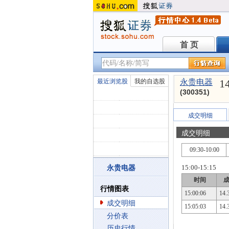
首 页
首 页
1
最近浏览股
我的自选股
永贵电器
(300351)
成交明细
成交明细
09:30-10:00
15:00-15:15
永贵电器
时间
行情图表
15:00:06
14.
成交明细
15:05:03
14.
分价表
历史行情