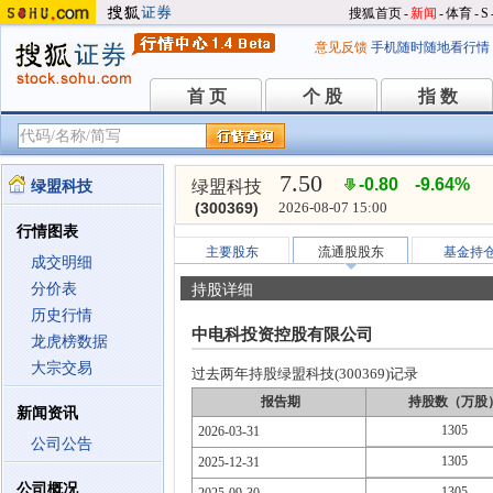
搜狐首页
-
新闻
-
体育
-
S
意见反馈
手机随时随地看行情
首 页
个 股
指 数
首 页
个 股
指 数
7.50
-0.80
-9.64%
绿盟科技
绿盟科技
(300369)
2026-08-07 15:00
行情图表
主要股东
流通股股东
基金持
成交明细
分价表
持股详细
历史行情
中电科投资控股有限公司
龙虎榜数据
大宗交易
过去两年持股绿盟科技(300369)记录
报告期
持股数（万股
新闻资讯
1305
2026-03-31
公司公告
1305
2025-12-31
公司概况
1305