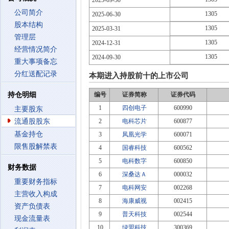
2025-09-30
公司简介
1305
2025-06-30
股本结构
1305
2025-03-31
管理层
1305
2024-12-31
经营情况简介
1305
2024-09-30
重大事项备忘
分红送配记录
本期进入持股前十的上市公司
持仓明细
编号
证券简称
证券代码
1
四创电子
600990
主要股东
流通股股东
2
电科芯片
600877
基金持仓
3
凤凰光学
600071
限售股解禁表
4
国睿科技
600562
5
电科数字
600850
财务数据
6
深桑达Ａ
000032
重要财务指标
7
电科网安
002268
主营收入构成
8
海康威视
002415
资产负债表
9
普天科技
002544
现金流量表
10
绿盟科技
300369