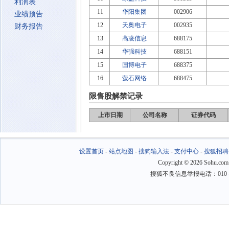
利润表
11
华阳集团
002906
业绩预告
12
天奥电子
002935
财务报告
13
高凌信息
688175
14
华强科技
688151
15
国博电子
688375
16
萤石网络
688475
限售股解禁记录
上市日期
公司名称
证券代码
设置首页
-
站点地图
-
搜狗输入法
-
支付中心
-
搜狐招聘
Copyright
©
2026 Sohu.com
搜狐不良信息举报电话：010－6