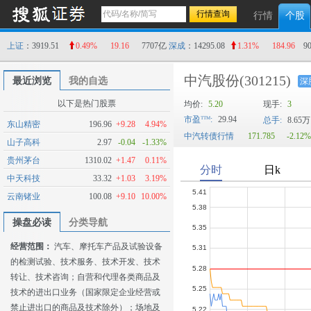
行情
个股
上证
：3919.51
0.49%
19.16
7707亿
深成
：14295.08
1.31%
184.96
9
中汽股份
(301215)
最近浏览
我的自选
深
以下是热门股票
均价:
5.20
现手:
3
市盈
:
29.94
总手:
8.65万
东山精密
196.96
+9.28
4.94%
中汽转债行情
171.785
-2.12%
山子高科
2.97
-0.04
-1.33%
贵州茅台
1310.02
+1.47
0.11%
中天科技
33.32
+1.03
3.19%
云南锗业
100.08
+9.10
10.00%
操盘必读
分类导航
经营范围：
汽车、摩托车产品及试验设备
的检测试验、技术服务、技术开发、技术
转让、技术咨询；自营和代理各类商品及
技术的进出口业务（国家限定企业经营或
禁止进出口的商品及技术除外）；场地及