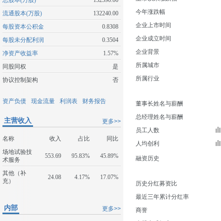
总股本(万股)
132390.00
今年涨跌幅
流通股本(万股)
132240.00
企业上市时间
每股资本公积金
0.8308
企业成立时间
每股未分配利润
0.3504
企业背景
净资产收益率
1.57%
所属城市
同股同权
是
所属行业
协议控制架构
否
资产负债
现金流量
利润表
财务报告
董事长姓名与薪酬
总经理姓名与薪酬
主营收入
更多>>
员工人数
名称
收入
占比
同比
人均创利
场地试验技
553.69
95.83%
45.89%
融资历史
术服务
其他（补
24.08
4.17%
17.07%
充）
历史分红募资比
最近三年累计分红率
内部
更多>>
商誉