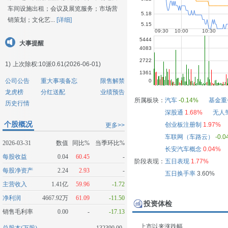
车间设施出租；会议及展览服务；市场营
销策划；文化艺...
[详细]
大事提醒
1)
上次除权:10派0.61(2026-06-01)
公司公告
重大事项备忘
限售解禁
龙虎榜
分红送配
业绩预告
所属板块：
汽车
-0.14%
基金重
历史行情
深股通
1.68%
无人
个股概况
创业板注册制
1.97%
更多>>
车联网（车路云）
-0.
2026-03-31
数值
同比%
当季环比%
长安汽车概念
0.04%
每股收益
0.04
60.45
-
阶段表现：
五日表现
1.77%
每股净资产
2.24
2.93
-
五日换手率
3.60%
主营收入
1.41亿
59.96
-1.72
净利润
4667.92万
61.09
-11.50
投资体检
销售毛利率
0.00
-
-17.13
上市以来涨跌幅