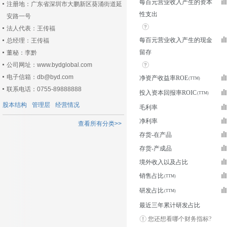
每百元营业收入产生的资本
注册地：广东省深圳市大鹏新区葵涌街道延
性支出
安路一号
法人代表：王传福
每百元营业收入产生的现金
总经理：王传福
留存
董秘：李黔
公司网址：www.bydglobal.com
电子信箱：db@byd.com
净资产收益率ROE
联系电话：0755-89888888
投入资本回报率ROIC
股本结构
管理层
经营情况
毛利率
净利率
查看所有分类>>
存货-在产品
存货-产成品
境外收入以及占比
销售占比
研发占比
最近三年累计研发占比
您还想看哪个财务指标?