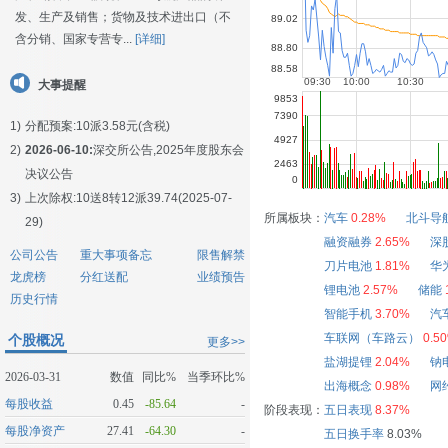
发、生产及销售；货物及技术进出口（不
含分销、国家专营专...
[详细]
大事提醒
1)
分配预案:10派3.58元(含税)
2)
2026-06-10:
深交所公告,2025年度股东会
决议公告
3)
上次除权:10送8转12派39.74(2025-07-
所属板块：
汽车
0.28%
北斗导
29)
融资融券
2.65%
深
公司公告
重大事项备忘
限售解禁
刀片电池
1.81%
华
龙虎榜
分红送配
业绩预告
锂电池
2.57%
储能
历史行情
智能手机
3.70%
汽
车联网（车路云）
0.5
个股概况
更多>>
盐湖提锂
2.04%
钠
2026-03-31
数值
同比%
当季环比%
出海概念
0.98%
网
每股收益
0.45
-85.64
-
阶段表现：
五日表现
8.37%
每股净资产
27.41
-64.30
-
五日换手率
8.03%