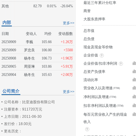
最近三年累计分红率
其他
82.79
0.01%
-26.04%
商誉
大股东质押率
内部
更多>>
总市值
日期
变动人
均价
变动股数
总负债
20250909
李巍
105.66
+1.26万
现金及现金等价物
20250909
罗忠良
106.00
+5500
企业价值
20250908
杨冬生
106.73
+1.96万
企业价值/扣非净利润
20250905
周亚琳
103.86
+5.91万
总资产负债率
20250904
杨冬生
105.63
+2.00万
流动比率
营业收入以及增速
公司简介
更多>>
净利润以及增速
公司名称：比亚迪股份有限公司
扣非净利润以及增速
注册资本：911720万元
每百元营业收入产生的现金
上市日期：2011-06-30
收入
发行价：18.00元
更名历史：