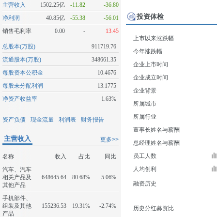
主营收入
1502.25亿
-11.82
-36.80
投资体检
净利润
40.85亿
-55.38
-56.01
销售毛利率
0.00
-
13.45
上市以来涨跌幅
总股本(万股)
911719.76
今年涨跌幅
流通股本(万股)
348661.35
企业上市时间
每股资本公积金
10.4676
企业成立时间
每股未分配利润
13.1775
企业背景
净资产收益率
1.63%
所属城市
所属行业
资产负债
现金流量
利润表
财务报告
董事长姓名与薪酬
主营收入
更多>>
总经理姓名与薪酬
员工人数
名称
收入
占比
同比
人均创利
汽车、汽车
相关产品及
648645.64
80.68%
5.06%
融资历史
其他产品
手机部件、
组装及其他
155236.53
19.31%
-2.74%
历史分红募资比
产品