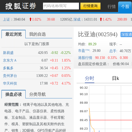
行情
个股
上证
：3940.04
1.02%
39.68
12095亿
深成
：14311.01
1.42%
200.89
比亚迪
(002594)
最近浏览
我的自选
深股通
以下是热门股票
均价:
89.29
现手:
--
市盈
:
29.80
总手:
40.70万
新易盛
420.95
-0.92
-0.22%
港股行情
90.150
0.33%
0.300
京东方Ａ
6.07
+0.11
1.85%
盘后固定价格交易：
价格:90.04
多氟多
36.54
+0.45
1.25%
贵州茅台
1309.22
+0.67
0.05%
华天科技
17.98
+0.72
4.17%
操盘必读
分类导航
经营范围：
锂离子电池以及其他电池、充
电器、电子产品、仪器仪表、柔性线路
板、五金制品、液晶显示器、手机零配
件、模具、塑胶制品及其相关附件的生
产、销售；3D眼镜、GPS导航产品的研