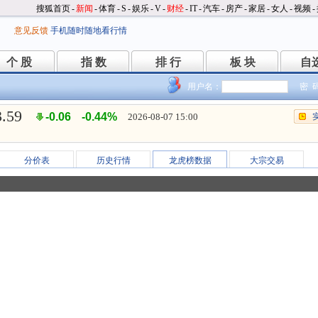
搜狐首页
-
新闻
-
体育
-
S
-
娱乐
-
V
-
财经
-
IT
-
汽车
-
房产
-
家居
-
女人
-
视频
-
意见反馈
手机随时随地看行情
个 股
指 数
排 行
板 块
自
个 股
指 数
排 行
板 块
自
用户名：
密 
3.59
-0.06
-0.44%
2026-08-07 15:00
分价表
历史行情
龙虎榜数据
大宗交易