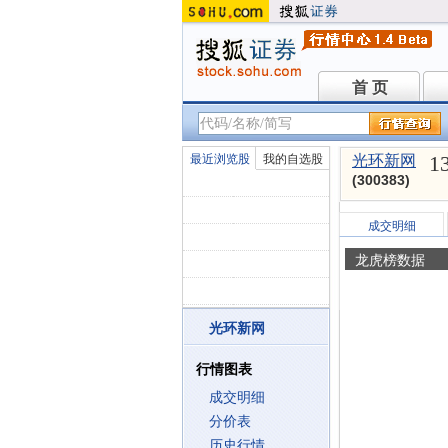
首 页
首 页
1
最近浏览股
我的自选股
光环新网
(300383)
成交明细
龙虎榜数据
光环新网
行情图表
成交明细
分价表
历史行情