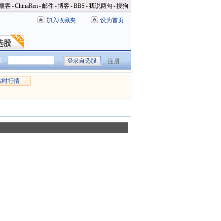
播客
-
ChinaRen
-
邮件
-
博客
-
BBS
-
我说两句
-
搜狗
加入收藏夹
设为首页
选股
选股
码：
注册
实时行情