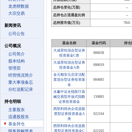
龙虎榜数据
总持仓变化(万股)
--
大宗交易
总持仓占流通盘比例
--
总持股市值(万元)
7841
新闻资讯
公司公告
基金名称
基金代码
持仓
公司概况
大成景恒混合型证券
006038
公司简介
投资基金C类
股本结构
大成景恒混合型证券
090019
投资基金A类
管理层
金元顺安元启灵活配
经营情况简介
置混合型证券投资基
004685
重大事项备忘
金
分红送配记录
永赢中证全指医疗器
械交易型开放式指数
159883
持仓明细
证券投资基金
西部利得央企优选股
主要股东
票型证券投资基金A
022164
流通股股东
类
基金持仓
西部利得央企优选股
票型证券投资基金C
022165
限售股解禁表