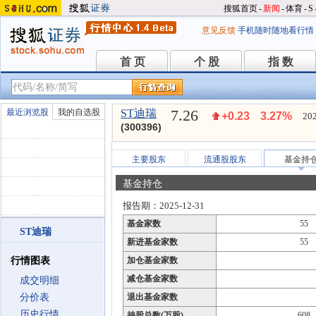
搜狐首页
-
新闻
-
体育
-
S
意见反馈
手机随时随地看行情
首 页
个 股
指 数
首 页
个 股
指 数
7.26
最近浏览股
我的自选股
ST迪瑞
+0.23
3.27%
202
(300396)
主要股东
流通股股东
基金持
基金持仓
报告期：2025-12-31
基金家数
55
ST迪瑞
新进基金家数
55
行情图表
加仓基金家数
减仓基金家数
成交明细
分价表
退出基金家数
历史行情
持股总数(万股)
608