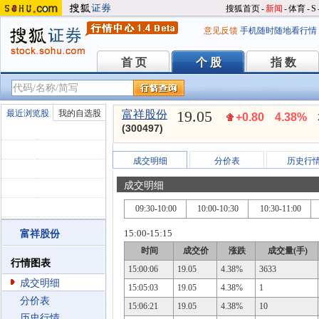
搜狐首页
-
新闻
-
体育
-
S
意见反馈
手机随时随地看行情
首 页
个 股
指 数
首 页
个 股
指 数
19.05
最近浏览股
我的自选股
富祥股份
+0.80
4.38%
(300497)
成交明细
分价表
历史行
成交明细
09:30-10:00
10:00-10:30
10:30-11:00
15:00-15:15
富祥股份
时间
成交价
涨跌
成交量(手)
行情图表
15:00:06
19.05
4.38%
3633
成交明细
15:05:03
19.05
4.38%
1
分价表
15:06:21
19.05
4.38%
10
历史行情