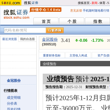
搜狐首页
-
新闻
-
体育
-
S
意见反馈
手机随时随地看行情
首 页
个 股
指 数
首 页
个 股
指 数
3.41
最近浏览股
我的自选股
金冠股份
-0.06
-1.73%
2
(300510)
重要财务指标
主营收入构成
资产负债
业绩预告
业绩预告
预计
2025-1
金冠股份
预告报告期：
2025-12-31
财报预告类型：
行情图表
预计2025年1-12
成交明细
分价表
元至-36000万元。
历史行情