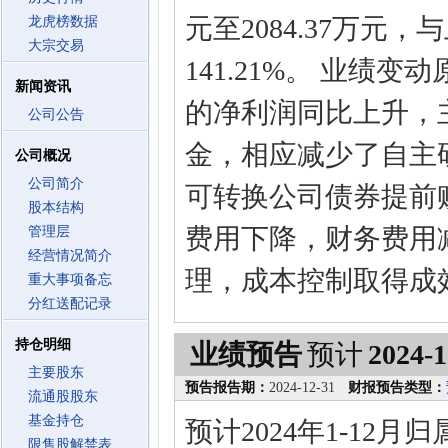
元至2084.37万元
龙虎榜数据
大宗交易
141.21%。 业绩
新闻资讯
的净利润同比上升，
公司公告
金，相应减少了自主
公司概况
公司简介
可转换公司债券提前
股本结构
费用下降，财务费用
管理层
经营情况简介
理，成本控制取得成
重大事项备忘
分红送配记录
持仓明细
业绩预告
预计
2024-1
主要股东
预告报告期：
2024-12-31
财报预告类型：
流通股股东
基金持仓
预计2024年1-12月
限售股解禁表