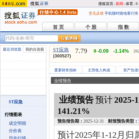
搜狐首页
-
新闻
-
体育
-
S
意见反馈
手机随时随地看行情
首 页
个 股
指 数
首 页
个 股
指 数
7.79
最近浏览股
我的自选股
ST应急
-0.09
-1.14%
20
(300527)
重要财务指标
主营收入构成
资产负债
业绩预告
业绩预告
预计
2025-1
ST应急
141.21%
行情图表
预告报告期：
2025-12-31
财报预告类型：
成交明细
分价表
预计2025年1-12月
历史行情