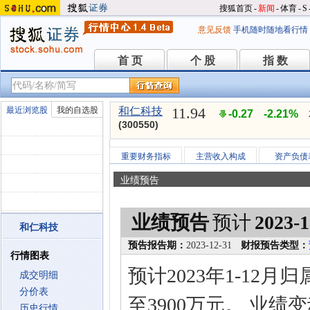
搜狐首页
-
新闻
-
体育
-
S
意见反馈
手机随时随地看行情
首 页
个 股
指 数
首 页
个 股
指 数
11.94
最近浏览股
我的自选股
和仁科技
-0.27
-2.21%
(300550)
重要财务指标
主营收入构成
资产负债
业绩预告
业绩预告
预计
2023-1
和仁科技
预告报告期：
2023-12-31
财报预告类型：
行情图表
预计2023年1-12
成交明细
分价表
至3900万元。 业
历史行情