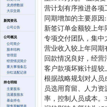
龙虎榜数据
营计划有序推进各项
大宗交易
同期增加的主要原因
新闻资讯
新签订单金额较上年
公司公告
专项交付团队，集中
公司概况
公司简介
营业收入较上年同期
股本结构
管理层
回款情况良好，经营
经营情况简介
客户款项坏账计提较
重大事项备忘
分红送配记录
根据战略规划对人员
持仓明细
员选用育留、人力资
主要股东
流通股股东
率，控制人员成本。
基金持仓
限售股解禁表