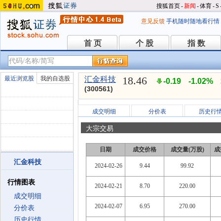
搜狐首页
-
新闻
-
体育
-
S
意见反馈
手机随时随地看行情
首 页
个 股
指 数
首 页
个 股
指 数
18.46
最近浏览股
我的自选股
汇金科技
-0.19
-1.02%
(300561)
成交明细
分价表
历史行
大宗交易
日期
成交价格
成交量(万股)
成
汇金科技
2024-02-26
9.44
99.92
行情图表
2024-02-21
8.70
220.00
成交明细
2024-02-07
6.95
270.00
分价表
历史行情