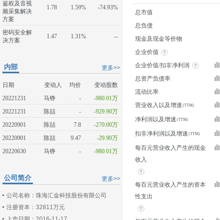
鉴权及音视
1.78
1.59%
-74.93%
频采集解决
总市值
方案
总负债
密码安全解
1.47
1.31%
--
现金及现金等价物
决方案
企业价值
企业价值/扣非净利润
内部
更多>>
总资产负债率
日期
变动人
均价
变动股数
流动比率
20221231
马铮
-
-980.01万
营业收入以及增速
20221231
陈喆
-
-929.90万
净利润以及增速
20220901
陈喆
7.8
-270.00万
扣非净利润以及增速
20220901
陈喆
9.47
-29.90万
每百元营业收入产生的现金
20220630
马铮
-
-980.01万
收入
公司简介
更多>>
每百元营业收入产生的资本
公司名称：珠海汇金科技股份有限公司
性支出
注册资本：32811万元
上市日期：2016-11-17