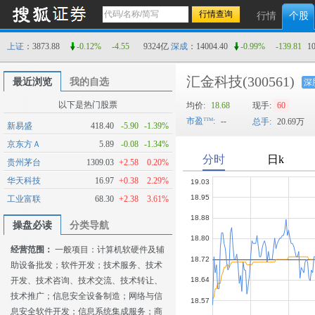
行情
个股
上证
：3873.88
-0.12%
-4.55
9324亿
深成
：14004.40
-0.99%
-139.81
1
汇金科技
(300561)
最近浏览
我的自选
深
以下是热门股票
均价:
18.68
现手:
60
市盈
:
--
总手:
20.69万
新易盛
418.40
-5.90
-1.39%
京东方Ａ
5.89
-0.08
-1.34%
贵州茅台
1309.03
+2.58
0.20%
华天科技
16.97
+0.38
2.29%
工业富联
68.30
+2.38
3.61%
操盘必读
分类导航
经营范围：
一般项目：计算机软硬件及辅
助设备批发；软件开发；技术服务、技术
开发、技术咨询、技术交流、技术转让、
技术推广；信息安全设备制造；网络与信
息安全软件开发；信息系统集成服务；商