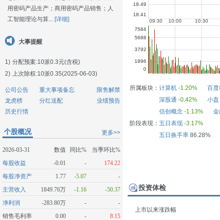
用密码产品生产；商用密码产品销售；人
工智能理论与算...
[详细]
大事提醒
1)
分配预案:10派0.3元(含税)
2)
上次除权:10派0.35(2025-06-03)
所属板块：
计算机
-1.20%
百度
公司公告
重大事项备忘
限售解禁
深股通
-0.42%
小盘
龙虎榜
分红送配
业绩预告
历史行情
信创概念
-1.13%
金
阶段表现：
五日表现
-3.17%
个股概况
更多>>
五日换手率
86.28%
2026-03-31
数值
同比%
当季环比%
每股收益
-0.01
-
174.22
每股净资产
1.77
-5.07
-
投资体检
主营收入
1849.76万
-1.16
-50.37
净利润
-283.80万
-
-
上市以来涨跌幅
销售毛利率
0.00
-
8.15