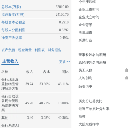
今年涨跌幅
总股本(万股)
32810.80
企业上市时间
流通股本(万股)
24105.76
企业成立时间
每股资本公积金
0.2918
企业背景
每股未分配利润
0.3292
所属城市
净资产收益率
-0.49%
所属行业
资产负债
现金流量
利润表
财务报告
董事长姓名与薪酬
主营收入
更多>>
总经理姓名与薪酬
员工人数
名称
收入
占比
同比
人均创利
银行现金及
重控物品管
59.74
53.30%
43.11%
融资历史
理解决方案
银行自助设
备现金管理
历史分红募资比
45.70
40.77%
18.00%
系统解决方
最近三年累计分红率
案
商誉
其他
3.40
3.03%
49.56%
大股东质押率
银行系统AI