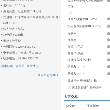
每百元营业收入产生的现金
发行价：26.11元
留存
更名历史：汇金科技,*ST汇科
注册地：广东省珠海市高新区鼎兴路199号1
净资产收益率ROE
栋9-15层
投入资本回报率ROIC
法人代表：陈喆
毛利率
总经理：马德桃
净利率
董秘：孙玉玲
公司网址：www.sgsg.cc
存货-在产品
电子信箱：investor@sgsg.cc
存货-产成品
联系电话：0756-3236673
境外收入以及占比
股本结构
管理层
经营情况
销售占比
研发占比
查看所有分类>>
最近三年累计研发占比
您还想看哪个财务指标?
大宗交易
成交价
平均溢价