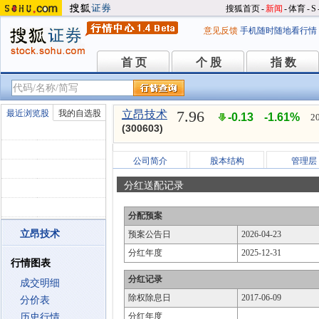
搜狐首页
-
新闻
-
体育
-
S
意见反馈
手机随时随地看行情
首 页
个 股
指 数
首 页
个 股
指 数
7.96
最近浏览股
我的自选股
立昂技术
-0.13
-1.61%
2
(300603)
公司简介
股本结构
管理层
分红送配记录
分配预案
立昂技术
预案公告日
2026-04-23
分红年度
2025-12-31
行情图表
分红记录
成交明细
除权除息日
2017-06-09
分价表
分红年度
历史行情