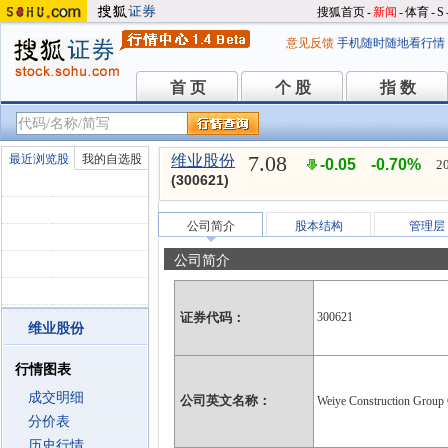
搜狐首页
-
新闻
-
体育
-
S
意见反馈
手机随时随地看行情
首 页
个 股
指 数
首 页
个 股
指 数
7.08
最近浏览股
我的自选股
维业股份
-0.05
-0.70%
2
(300621)
公司简介
股本结构
管理层
公司简介
证券代码：
300621
维业股份
行情图表
成交明细
公司英文名称：
Weiye Construction Group 
分价表
历史行情