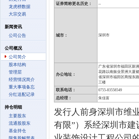
证券简称更名历史：
--
龙虎榜数据
大宗交易
新闻资讯
城市：
深圳市
公司公告
公司概况
公司简介
股本结构
广东省深圳市福田区新
花路以南振业景洲大厦裙
管理层
办公地址：
省深圳市福田区商报东路
经营情况简介
三楼
重大事项备忘
联系电话：
0755-83558549
分红送配记录
总经理：
朱佳富
持仓明细
发行人前身深圳市维
主要股东
有限”）系经深圳市
流通股股东
基金持仓
业装饰设计工程公司的批
限售股解禁表