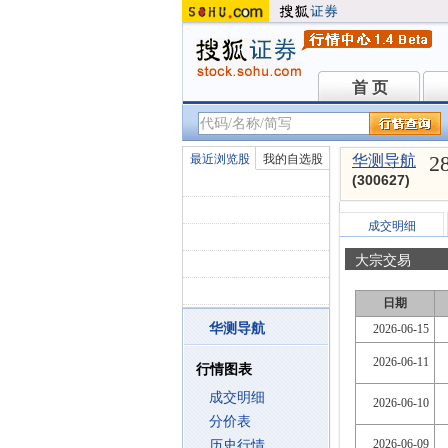
首 页
首 页
2
最近浏览股
我的自选股
华测导航
(300627)
成交明细
大宗交易
日期
华测导航
2026-06-15
2026-06-11
行情图表
成交明细
2026-06-10
分价表
2026-06-09
历史行情