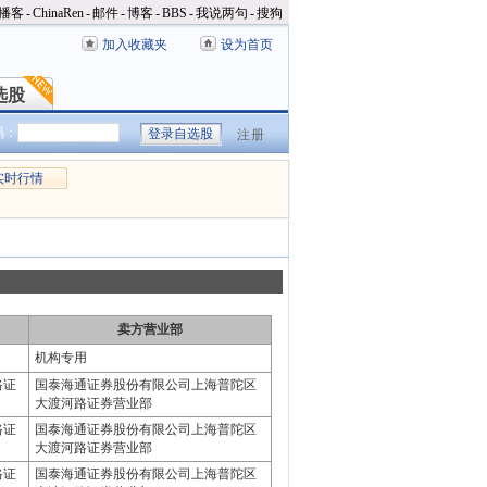
播客
-
ChinaRen
-
邮件
-
博客
-
BBS
-
我说两句
-
搜狗
加入收藏夹
设为首页
选股
选股
码：
注册
实时行情
卖方营业部
机构专用
路证
国泰海通证券股份有限公司上海普陀区
大渡河路证券营业部
路证
国泰海通证券股份有限公司上海普陀区
大渡河路证券营业部
路证
国泰海通证券股份有限公司上海普陀区