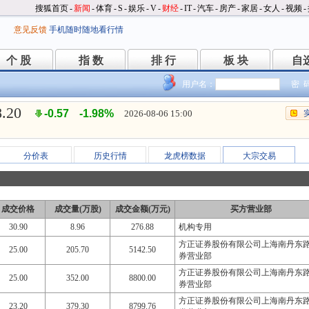
搜狐首页
-
新闻
-
体育
-
S
-
娱乐
-
V
-
财经
-
IT
-
汽车
-
房产
-
家居
-
女人
-
视频
-
意见反馈
手机随时随地看行情
个 股
指 数
排 行
板 块
自
个 股
指 数
排 行
板 块
自
用户名：
密 
8.20
-0.57
-1.98%
2026-08-06 15:00
分价表
历史行情
龙虎榜数据
大宗交易
成交价格
成交量(万股)
成交金额(万元)
买方营业部
30.90
8.96
276.88
机构专用
方正证券股份有限公司上海南丹东
25.00
205.70
5142.50
券营业部
方正证券股份有限公司上海南丹东
25.00
352.00
8800.00
券营业部
方正证券股份有限公司上海南丹东
23.20
379.30
8799.76