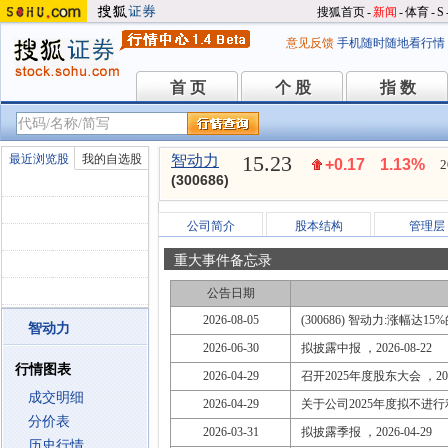
搜狐首页
-
新闻
-
体育
-
S
意见反馈
手机随时随地看行情
首 页
个 股
指 数
首 页
个 股
指 数
15.23
最近浏览股
我的自选股
智动力
+0.17
1.13%
2
(300686)
公司简介
股本结构
管理层
重大事件备忘录
公告日期
2026-08-05
(300686) 智动力:涨幅达1
智动力
2026-06-30
拟披露中报 ，2026-08-22
行情图表
2026-04-29
召开2025年度股东大会 ，2026
成交明细
2026-04-29
关于公司2025年度拟不进
分价表
2026-03-31
拟披露季报 ，2026-04-29
历史行情