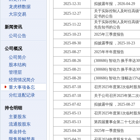
2025-12-31
拟披露年报 ，2026-04-29
龙虎榜数据
关于实际控制人及时任高级
2025-12-27
大宗交易
定书的公告
关于实际控制人及时任高级
2025-11-22
新闻资讯
先告知书的公告
2025-10-23
2025年三季度报告
公司公告
2025-09-30
拟披露季报 ，2025-10-23
公司概况
2025-08-27
2025年半年度报告
公司简介
2025-08-26
(300686) 智动力:换手率达
股本结构
2025-08-21
(300686) 智动力:换手率达
管理层
2025-08-20
(300686) 智动力:涨幅达1
经营情况简介
2025-07-18
召开2025年度第2次临时股东大会
重大事项备忘
分红送配记录
2025-07-18
关于公司召开2025年第二
2025-07-02
拟披露中报 ，2025-08-27
持仓明细
2025-05-13
召开2025年度第1次临时股东大会
主要股东
2025-05-13
第四届董事会第二十七次会
流通股股东
2025-04-28
2025年一季度报告
基金持仓
限售股解禁表
2025-04-21
召开2024年度股东大会 ，2025