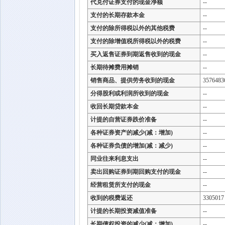
代兑付证券支付的现金净额
--
支付的长期存款本金
--
支付的除所得税以外的其他税费
--
支付的除增值税所得税以外的税费
--
买入返售证券到期返售收到的现金
--
长期待摊费用摊销
--
销售商品、提供劳务收到的现金
3576483
分得股利或利润所收到的现金
--
收回长期贷款本金
--
计提的自营证券跌价准备
--
各种证券资产的减少(减：增加)
--
各种证券负债的增加(减：减少)
--
同业往来利息支出
--
卖出回购证券到期回购支付的现金
--
经营租赁所支付的现金
--
收到的税费返还
3305017
计提的长期投资减值准备
--
长期债权投资的减少(减：增加)
--