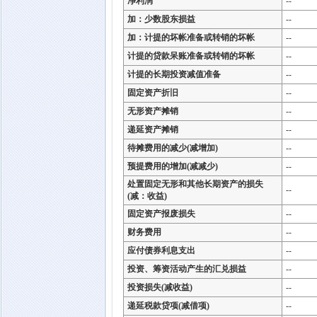
净利润
--
加：少数股东损益
--
加：计提的坏帐准备或转销的坏帐
--
计提的贷款呆账准备或转销的坏帐
--
计提的长期投资减值准备
--
固定资产折旧
--
无形资产摊销
--
递延资产摊销
--
待摊费用的减少(减增加)
--
预提费用的增加(减减少)
--
处置固定无形和其他长期资产的损失
--
(减：收益)
固定资产报废损失
--
财务费用
--
应付债券利息支出
--
投资、筹资活动产生的汇兑损益
--
投资损失(减收益)
--
递延税款贷项(减借项)
--