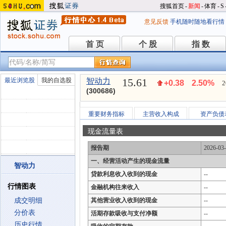
搜狐首页
-
新闻
-
体育
-
S
意见反馈
手机随时随地看行情
首 页
个 股
指 数
首 页
个 股
指 数
15.61
最近浏览股
我的自选股
智动力
+0.38
2.50%
2
(300686)
重要财务指标
主营收入构成
资产负债
现金流量表
报告期
2026-03
一、经营活动产生的现金流量
智动力
贷款利息收入收到的现金
--
行情图表
金融机构往来收入
--
成交明细
其他营业收入收到的现金
--
分价表
活期存款吸收与支付净额
--
历史行情