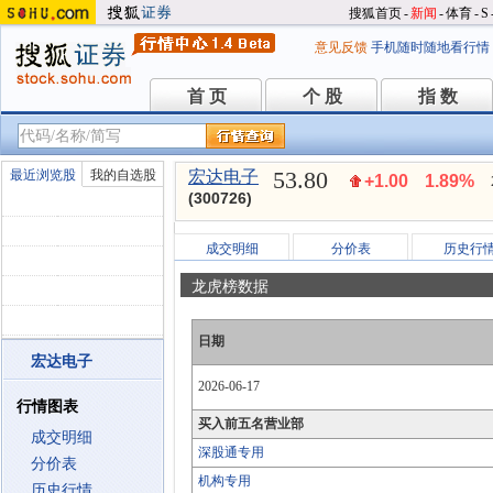
搜狐首页
-
新闻
-
体育
-
S
意见反馈
手机随时随地看行情
首 页
个 股
指 数
首 页
个 股
指 数
53.80
最近浏览股
我的自选股
宏达电子
+1.00
1.89%
(300726)
成交明细
分价表
历史行
龙虎榜数据
日期
宏达电子
2026-06-17
行情图表
买入前五名营业部
成交明细
深股通专用
分价表
机构专用
历史行情