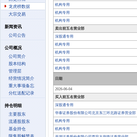
机构专用
龙虎榜数据
机构专用
大宗交易
机构专用
新闻资讯
卖出前五名营业部
公司公告
深股通专用
机构专用
公司概况
机构专用
公司简介
机构专用
股本结构
机构专用
管理层
经营情况简介
日期
重大事项备忘
2026-06-04
分红送配记录
买入前五名营业部
深股通专用
持仓明细
华泰证券股份有限公司北京东三环北路证券营业部
主要股东
机构专用
流通股股东
基金持仓
机构专用
限售股解禁表
开源证券股份有限公司西安太华路证券营业部