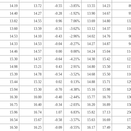
14.19
13.72
-0.55
-3.85%
13.55
14.23
8
14.40
14.27
-0.28
-1.92%
13.90
14.67
9
13.82
14.55
0.96
7.06%
13.69
14.80
13
13.60
13.59
-0.51
-3.62%
13.12
14.37
11
14.53
14.10
-0.43
-2.96%
14.02
14.76
9
14.33
14.53
-0.04
-0.27%
14.27
14.87
9
14.46
14.57
0.00
0.00%
14.24
15.04
11
15.30
14.57
-0.64
-4.21%
14.30
15.42
12
14.98
15.21
0.43
2.91%
14.80
15.50
11
15.39
14.78
-0.54
-3.52%
14.68
15.50
11
15.44
15.32
0.02
0.13%
14.88
15.71
12
15.94
15.30
-0.70
-4.38%
15.16
15.98
12
16.30
16.00
-0.40
-2.44%
15.77
16.70
13
16.75
16.40
-0.34
-2.03%
16.20
16.89
15
15.96
16.74
1.07
6.83%
15.82
17.13
25
16.54
15.67
-0.58
-3.57%
15.63
16.69
17
16.50
16.25
-0.09
-0.55%
16.17
17.49
26