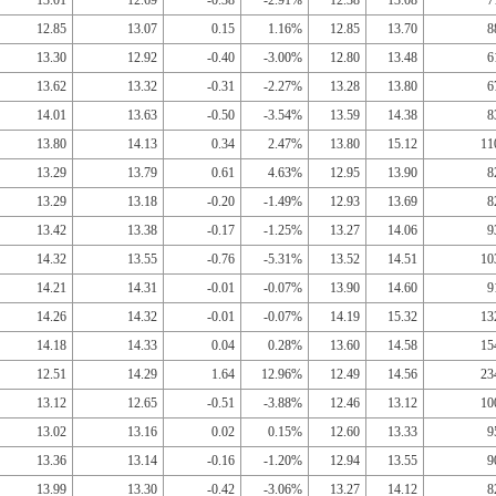
13.01
12.69
-0.38
-2.91%
12.38
13.08
7
12.85
13.07
0.15
1.16%
12.85
13.70
8
13.30
12.92
-0.40
-3.00%
12.80
13.48
6
13.62
13.32
-0.31
-2.27%
13.28
13.80
6
14.01
13.63
-0.50
-3.54%
13.59
14.38
8
13.80
14.13
0.34
2.47%
13.80
15.12
11
13.29
13.79
0.61
4.63%
12.95
13.90
8
13.29
13.18
-0.20
-1.49%
12.93
13.69
8
13.42
13.38
-0.17
-1.25%
13.27
14.06
9
14.32
13.55
-0.76
-5.31%
13.52
14.51
10
14.21
14.31
-0.01
-0.07%
13.90
14.60
9
14.26
14.32
-0.01
-0.07%
14.19
15.32
13
14.18
14.33
0.04
0.28%
13.60
14.58
15
12.51
14.29
1.64
12.96%
12.49
14.56
23
13.12
12.65
-0.51
-3.88%
12.46
13.12
10
13.02
13.16
0.02
0.15%
12.60
13.33
9
13.36
13.14
-0.16
-1.20%
12.94
13.55
9
13.99
13.30
-0.42
-3.06%
13.27
14.12
8