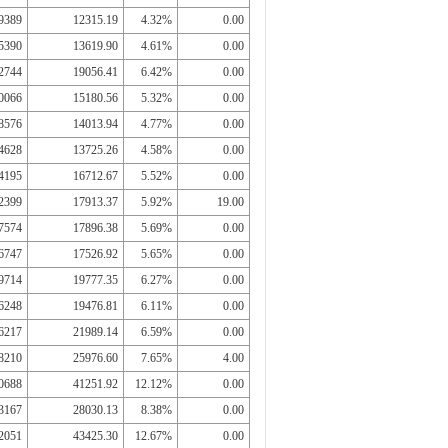
9389
12315.19
4.32%
0.00
5390
13619.90
4.61%
0.00
2744
19056.41
6.42%
0.00
0066
15180.56
5.32%
0.00
8576
14013.94
4.77%
0.00
4628
13725.26
4.58%
0.00
4195
16712.67
5.52%
0.00
2399
17913.37
5.92%
19.00
7574
17896.38
5.69%
0.00
6747
17526.92
5.65%
0.00
9714
19777.35
6.27%
0.00
6248
19476.81
6.11%
0.00
6217
21989.14
6.59%
0.00
8210
25976.60
7.65%
4.00
0688
41251.92
12.12%
0.00
3167
28030.13
8.38%
0.00
2051
43425.30
12.67%
0.00