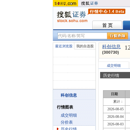
首 页
首 页
1
最近浏览股
我的自选股
科创信息
(300730)
成交明细
历史行情
日期
科创信息
累计：
行情图表
2026-08-05
成交明细
2026-08-04
分价表
2026-08-03
历史行情