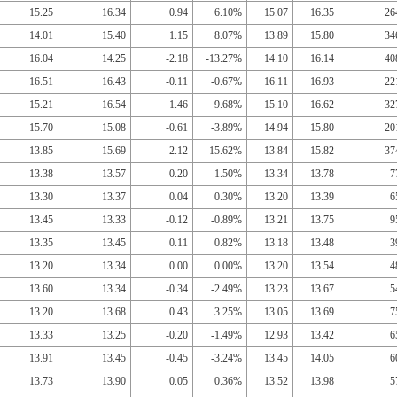
15.25
16.34
0.94
6.10%
15.07
16.35
26
14.01
15.40
1.15
8.07%
13.89
15.80
34
16.04
14.25
-2.18
-13.27%
14.10
16.14
40
16.51
16.43
-0.11
-0.67%
16.11
16.93
22
15.21
16.54
1.46
9.68%
15.10
16.62
32
15.70
15.08
-0.61
-3.89%
14.94
15.80
20
13.85
15.69
2.12
15.62%
13.84
15.82
37
13.38
13.57
0.20
1.50%
13.34
13.78
7
13.30
13.37
0.04
0.30%
13.20
13.39
6
13.45
13.33
-0.12
-0.89%
13.21
13.75
9
13.35
13.45
0.11
0.82%
13.18
13.48
3
13.20
13.34
0.00
0.00%
13.20
13.54
4
13.60
13.34
-0.34
-2.49%
13.23
13.67
5
13.20
13.68
0.43
3.25%
13.05
13.69
7
13.33
13.25
-0.20
-1.49%
12.93
13.42
6
13.91
13.45
-0.45
-3.24%
13.45
14.05
6
13.73
13.90
0.05
0.36%
13.52
13.98
5