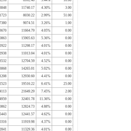
1218
8992.46
3.44%
10.00
8848
11740.17
4.30%
3.00
1723
8030.22
2.99%
51.00
7380
9074.51
3.26%
1.00
3670
11664.79
4.05%
0.00
0863
15905.63
5.36%
0.00
2922
11298.17
4.01%
0.00
2938
11013.04
4.01%
0.00
3532
12704.59
4.52%
0.00
3868
14265.01
5.02%
0.00
1208
12930.60
4.41%
0.00
2523
19516.22
6.41%
25.00
4113
21649.29
7.45%
2.00
4959
32401.78
11.36%
0.00
0862
12824.73
4.88%
0.00
5443
12441.57
4.62%
0.00
0316
11919.98
4.37%
0.00
2841
11329.36
4.01%
0.00