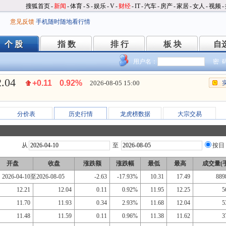
搜狐首页
-
新闻
-
体育
-
S
-
娱乐
-
V
-
财经
-
IT
-
汽车
-
房产
-
家居
-
女人
-
视频
-
意见反馈
手机随时随地看行情
个 股
指 数
排 行
板 块
自
个 股
指 数
排 行
板 块
自
用户名：
密 
2.04
+0.11
0.92%
2026-08-05 15:00
分价表
历史行情
龙虎榜数据
大宗交易
从
至
按日
开盘
收盘
涨跌额
涨跌幅
最低
最高
成交量(手
2026-04-10至2026-08-05
-2.63
-17.93%
10.31
17.49
889
12.21
12.04
0.11
0.92%
11.95
12.25
5
11.70
11.93
0.34
2.93%
11.68
12.04
5
11.48
11.59
0.11
0.96%
11.38
11.62
3