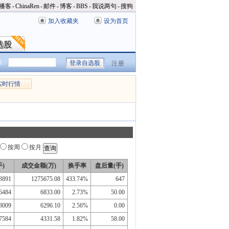
播客
-
ChinaRen
-
邮件
-
博客
-
BBS
-
我说两句
-
搜狗
加入收藏夹
设为首页
选股
选股
码：
注册
实时行情
按周
按月
)
成交金额(万)
换手率
盘后量(手)
8891
1275675.08
433.74%
647
6484
6833.00
2.73%
50.00
3009
6296.10
2.56%
0.00
7584
4331.58
1.82%
58.00