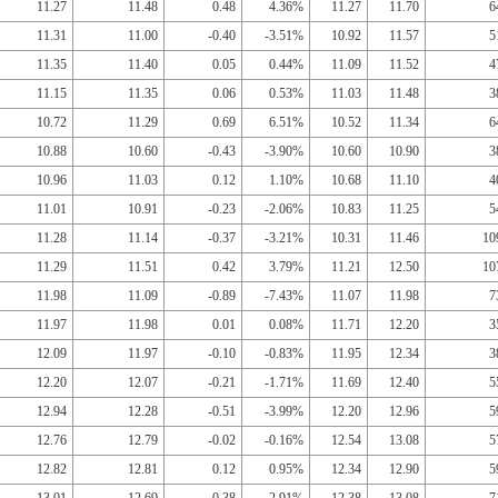
11.27
11.48
0.48
4.36%
11.27
11.70
6
11.31
11.00
-0.40
-3.51%
10.92
11.57
5
11.35
11.40
0.05
0.44%
11.09
11.52
4
11.15
11.35
0.06
0.53%
11.03
11.48
3
10.72
11.29
0.69
6.51%
10.52
11.34
6
10.88
10.60
-0.43
-3.90%
10.60
10.90
3
10.96
11.03
0.12
1.10%
10.68
11.10
4
11.01
10.91
-0.23
-2.06%
10.83
11.25
5
11.28
11.14
-0.37
-3.21%
10.31
11.46
10
11.29
11.51
0.42
3.79%
11.21
12.50
10
11.98
11.09
-0.89
-7.43%
11.07
11.98
7
11.97
11.98
0.01
0.08%
11.71
12.20
3
12.09
11.97
-0.10
-0.83%
11.95
12.34
3
12.20
12.07
-0.21
-1.71%
11.69
12.40
5
12.94
12.28
-0.51
-3.99%
12.20
12.96
5
12.76
12.79
-0.02
-0.16%
12.54
13.08
5
12.82
12.81
0.12
0.95%
12.34
12.90
5