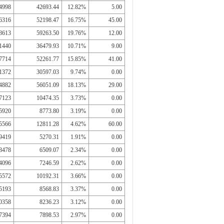
4998
42693.44
12.82%
5.00
6316
52198.47
16.75%
45.00
8613
59263.50
19.76%
12.00
1440
36479.93
10.71%
9.00
7714
52261.77
15.85%
41.00
1372
30597.03
9.74%
0.00
4882
56051.09
18.13%
29.00
7123
10474.35
3.73%
0.00
5920
8773.80
3.19%
0.00
5566
12811.28
4.62%
60.00
9419
5270.31
1.91%
0.00
8478
6509.07
2.34%
0.00
4096
7246.59
2.62%
0.00
5572
10192.31
3.66%
0.00
5193
8568.83
3.37%
0.00
0358
8236.23
3.12%
0.00
7394
7898.53
2.97%
0.00