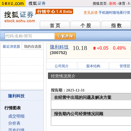
搜狐首页
-
新闻
-
体育
-
S
意见反馈
手机随时随地看行情
首 页
个 股
指 数
首 页
个 股
指 数
10.18
最近浏览股
我的自选股
隆利科技
+0.05
0.49%
(300752)
公司简介
股本结构
管理层
经营情况简介
报告期：2025-12-31
隆利科技
在经营中出现的问题及解决方案
行情图表
报告期内公司经营情况回顾
成交明细
分价表
历史行情