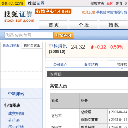
搜狐首页
-
新闻
-
体育
-
S
意见反馈
手机随时随地看行情
首 页
个 股
指 数
首 页
个 股
指 数
24.32
最近浏览股
我的自选股
中科海讯
+0.12
0.50%
(300810)
公司简介
股本结构
管理层
管理层
高管人员
中科海讯
姓名
职务
行情图表
总经理
( 2025-04-14 
成交明细
张战军
非独立董事
( 2025-04-14
分价表
历史行情
副总经理
( 2026-04-27 
张华英