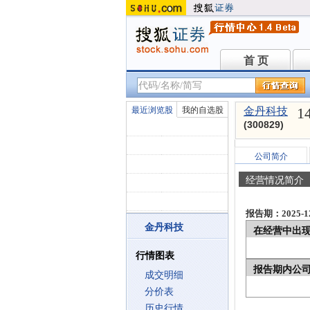
首 页
首 页
1
最近浏览股
我的自选股
金丹科技
(300829)
公司简介
经营情况简介
报告期：2025-12
金丹科技
在经营中出
行情图表
报告期内公
成交明细
分价表
历史行情