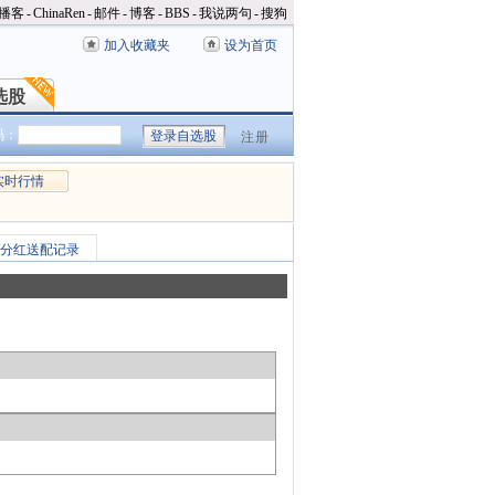
播客
-
ChinaRen
-
邮件
-
博客
-
BBS
-
我说两句
-
搜狗
加入收藏夹
设为首页
选股
选股
码：
注册
实时行情
分红送配记录