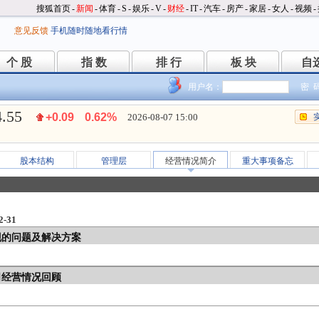
搜狐首页
-
新闻
-
体育
-
S
-
娱乐
-
V
-
财经
-
IT
-
汽车
-
房产
-
家居
-
女人
-
视频
-
意见反馈
手机随时随地看行情
个 股
指 数
排 行
板 块
自
个 股
指 数
排 行
板 块
自
用户名：
密 
4.55
+0.09
0.62%
2026-08-07 15:00
股本结构
管理层
经营情况简介
重大事项备忘
-31
现的问题及解决方案
司经营情况回顾