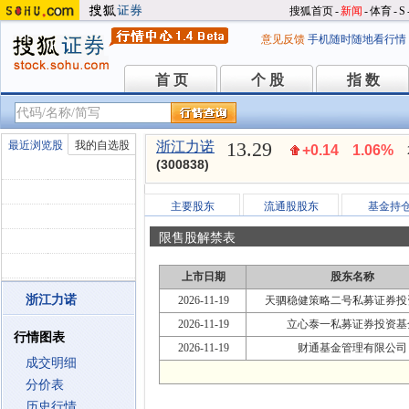
搜狐首页
-
新闻
-
体育
-
S
意见反馈
手机随时随地看行情
首 页
个 股
指 数
首 页
个 股
指 数
13.29
最近浏览股
我的自选股
浙江力诺
+0.14
1.06%
(300838)
主要股东
流通股股东
基金持
限售股解禁表
上市日期
股东名称
浙江力诺
2026-11-19
天驷稳健策略二号私募证券投
2026-11-19
立心泰一私募证券投资基
行情图表
2026-11-19
财通基金管理有限公司
成交明细
分价表
历史行情