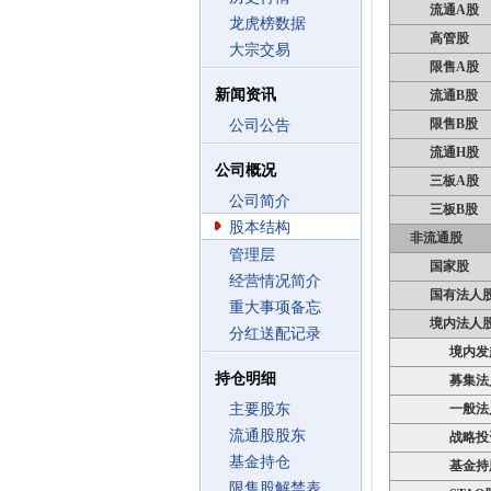
流通A股
龙虎榜数据
高管股
大宗交易
限售A股
新闻资讯
流通B股
限售B股
公司公告
流通H股
公司概况
三板A股
公司简介
三板B股
股本结构
非流通股
管理层
国家股
经营情况简介
国有法人
重大事项备忘
境内法人
分红送配记录
境内发
持仓明细
募集法
主要股东
一般法
流通股股东
战略投
基金持仓
基金持
限售股解禁表