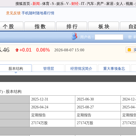
搜狐首页
-
新闻
-
体育
-
S
-
娱乐
-
V
-
财经
-
IT
-
汽车
-
房产
-
家居
-
女人
-
视频
-
意见反馈
手机随时随地看行情
个 股
指 数
排 行
板 块
自
个 股
指 数
排 行
板 块
自
用户名：
密 
6.46
+0.01
0.06%
2026-08-07 15:00
股本结构
管理层
经营情况简介
重大事项备忘
7) - 股本结构
2025-12-31
2025-06-30
2024-12-
2026-04-24
2025-08-27
2025-04-
定期报告
定期报告
定期报
27174万股
27174万股
27174