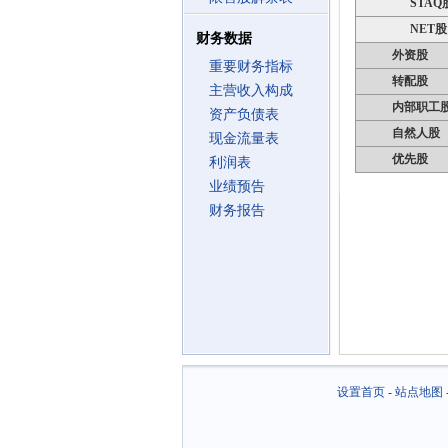
STAQ
NET股
财务数据
外资股
重要财务指标
转配股
主营收入构成
内部职工
资产负债表
自然人股
现金流量表
优先股
利润表
业绩预告
财务报告
设置首页
-
站点地图