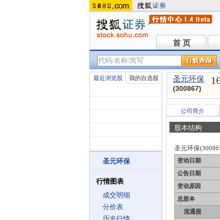
首 页
首 页
1
最近浏览股
我的自选股
圣元环保
(300867)
公司简介
股本结构
圣元环保(30086
变动日期
圣元环保
公告日期
行情图表
变动原因
成交明细
总股本
分价表
流通股
历史行情