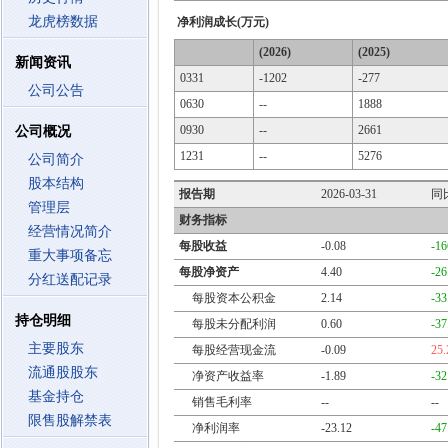
龙虎榜数据
净利润成长(万元)
(2026)
(2025)
新闻资讯
0331
-1202
-277
公司公告
0630
--
1888
0930
--
2661
公司概况
1231
--
5276
公司简介
股本结构
报告期
2026-03-31
同
管理层
财务指标
经营情况简介
每股收益
-0.08
-1
重大事项备忘
每股净资产
4.40
-2
分红送配记录
每股资本公积金
2.14
-3
持仓明细
每股未分配利润
0.60
-3
主要股东
每股经营现金流
-0.09
25
流通股股东
净资产收益率
-1.89
-3
基金持仓
销售毛利率
--
--
限售股解禁表
净利润率
-23.12
-4