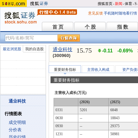
搜狐首页
-
新闻
-
体育
-
S
意见反馈
手机随时随地看行情
首 页
个 股
指 数
首 页
个 股
指 数
15.75
最近浏览股
我的自选股
通业科技
-0.11
-0.69%
(300960)
重要财务指标
主营收入构成
资产负债
重要财务指标
主营收入成长(万元)
通业科技
(2026)
(2025)
0331
5201
6848
行情图表
0630
--
18843
成交明细
0930
--
29375
分价表
1231
--
50981
历史行情