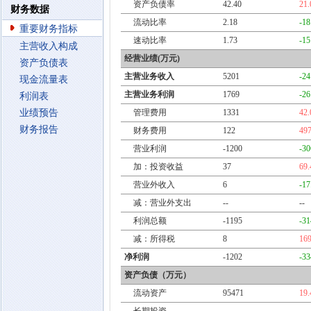
资产负债率
42.40
21
财务数据
流动比率
2.18
-1
重要财务指标
速动比率
1.73
-1
主营收入构成
经营业绩(万元)
资产负债表
主营业务收入
5201
-2
现金流量表
主营业务利润
1769
-2
利润表
业绩预告
管理费用
1331
42
财务报告
财务费用
122
49
营业利润
-1200
-3
加：投资收益
37
69
营业外收入
6
-1
减：营业外支出
--
--
利润总额
-1195
-3
减：所得税
8
16
净利润
-1202
-3
资产负债（万元）
流动资产
95471
19