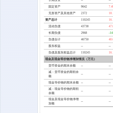
长期投资
--
--
固定资产
9642
7.
无形资产及其他资产
2372
18
资产总计
110245
16
流动负债
43738
47
长期负债
2968
-1
负债合计
46750
40
股东权益
--
--
负债及股东权益总计
110245
16
现金及现金等价物净增加情况（万元）
货币资金的期末余额
--
--
减：货币资金的期初余
--
--
额
现金等价物的期末余额
--
--
减：现金等价物的期初
--
--
余额
现金及现金等价物净增
--
--
加额