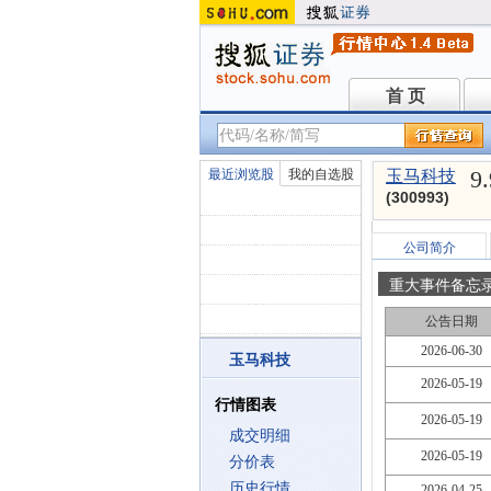
首 页
首 页
9
最近浏览股
我的自选股
玉马科技
(300993)
公司简介
重大事件备忘
公告日期
2026-06-30
玉马科技
2026-05-19
行情图表
2026-05-19
成交明细
2026-05-19
分价表
历史行情
2026-04-25