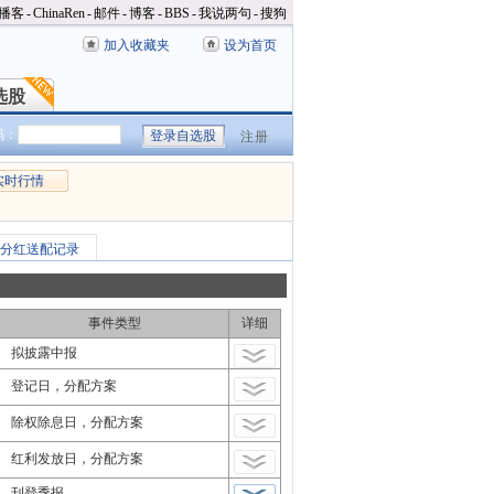
播客
-
ChinaRen
-
邮件
-
博客
-
BBS
-
我说两句
-
搜狗
加入收藏夹
设为首页
选股
选股
码：
注册
实时行情
分红送配记录
事件类型
详细
拟披露中报
登记日，分配方案
除权除息日，分配方案
红利发放日，分配方案
刊登季报