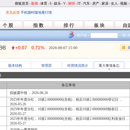
搜狐首页
-
新闻
-
体育
-
S
-
娱乐
-
V
-
财经
-
IT
-
汽车
-
房产
-
家居
-
女人
-
视频
-
意见反馈
手机随时随地看行情
个 股
指 数
排 行
板 块
自
个 股
指 数
排 行
板 块
自
用户名：
密 
.98
+0.07
0.71%
2026-08-07 15:00
股本结构
管理层
经营情况简介
重大事项备忘
录
备忘事项
拟披露中报 ，2026-08-26
2025年年度分红，10派2.000000000(含税)，税后10派2.000000000登记日 ，
2026-05-26
2025年年度分红，10派2.000000000(含税)，税后10派2.000000000除权日 ，
2026-05-27
2025年年度分红，10派2.000000000(含税)，税后10派2.000000000红利发放日 ，
2026-05-27
2026年一季度报告