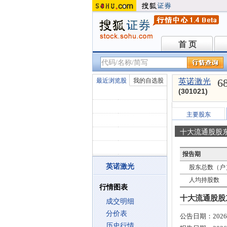
首 页
首 页
6
最近浏览股
我的自选股
英诺激光
(301021)
主要股东
十大流通股股
报告期
英诺激光
股东总数（户
人均持股数
行情图表
十大流通股股东
成交明细
分价表
公告日期：
2026
历史行情