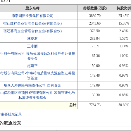
-03-31
股东名称
持股数量(万股)
持股比例
德泰国际投资集团有限公司
3889.70
25.45%
宿迁红粹企业管理合伙企业(有限合伙)
2343.66
15.33%
宿迁荟商企业管理合伙企业(有限合伙)
378.50
2.48%
林夏君
232.94
1.52%
王小丽
173.71
1.14%
银行股份有限公司-景顺长城景颐双利债券型证券投
167.36
1.09%
资基金
赵建平
150.00
0.98%
银行股份有限公司-华泰柏瑞质量领先混合型证券投
149.48
0.98%
资基金
瑞众人寿保险有限责任公司-自有资金
149.09
0.98%
梅山保税港区凌顶投资管理有限公司-凌顶守正七号
130.30
0.85%
私募证券投资基金
总计
7764.73
50.80%
年主要股东记录
的流通股东