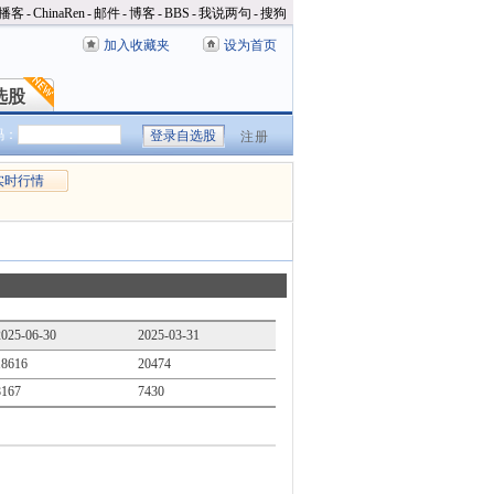
播客
-
ChinaRen
-
邮件
-
博客
-
BBS
-
我说两句
-
搜狗
加入收藏夹
设为首页
选股
选股
码：
注册
实时行情
2025-06-30
2025-03-31
18616
20474
8167
7430