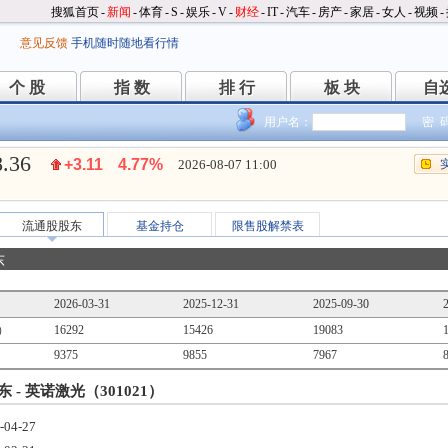
搜狐首页
-
新闻
-
体育
-
S
-
娱乐
-
V
-
财经
-
IT
-
汽车
-
房产
-
家居
-
女人
-
视频
-
意见反馈
手机随时随地看行情
个 股
指 数
排 行
板 块
自
个 股
指 数
排 行
板 块
自
用户名：
密 
8.36
+3.11
4.77%
2026-08-07 11:00
流通股股东
基金持仓
限售股解禁表
东
2026-03-31
2025-12-31
2025-09-30
）
16292
15426
19083
9375
9855
7967
 - 英诺激光（301021）
-04-27