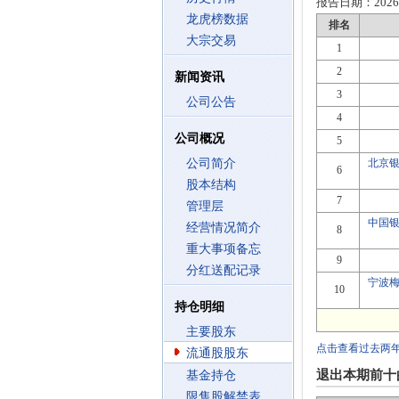
报告日期：
2026
龙虎榜数据
排名
大宗交易
1
2
新闻资讯
3
公司公告
4
公司概况
5
公司简介
北京
6
股本结构
7
管理层
中国
经营情况简介
8
重大事项备忘
9
分红送配记录
宁波
10
持仓明细
主要股东
点击查看过去两
流通股股东
退出本期前十
基金持仓
限售股解禁表