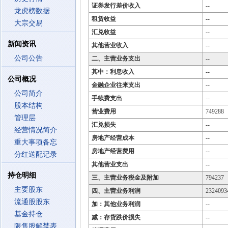
证券发行差价收入
--
龙虎榜数据
租赁收益
--
大宗交易
汇兑收益
--
新闻资讯
其他营业收入
--
公司公告
二、主营业务支出
--
其中：利息收入
--
公司概况
金融企业往来支出
--
公司简介
手续费支出
--
股本结构
营业费用
749288
管理层
汇兑损失
--
经营情况简介
房地产经营成本
--
重大事项备忘
房地产经营费用
--
分红送配记录
其他营业支出
--
持仓明细
三、主营业务税金及附加
794237
主要股东
四、主营业务利润
2324093
流通股股东
加：其他业务利润
--
基金持仓
减：存货跌价损失
--
限售股解禁表