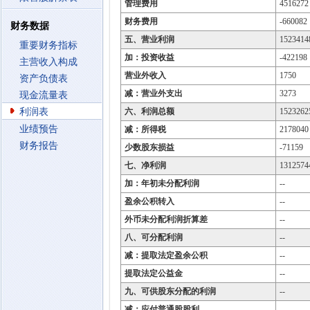
管理费用
4516272
财务费用
-660082
财务数据
五、营业利润
1523414
重要财务指标
加：投资收益
-422198
主营收入构成
营业外收入
1750
资产负债表
减：营业外支出
3273
现金流量表
利润表
六、利润总额
1523262
业绩预告
减：所得税
2178040
财务报告
少数股东损益
-71159
七、净利润
1312574
加：年初未分配利润
--
盈余公积转入
--
外币未分配利润折算差
--
八、可分配利润
--
减：提取法定盈余公积
--
提取法定公益金
--
九、可供股东分配的利润
--
减：应付普通股股利
--