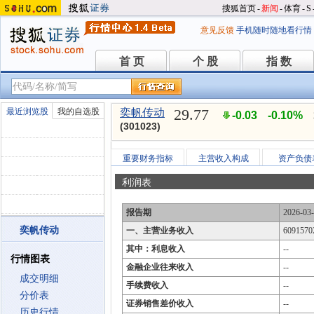
搜狐首页
-
新闻
-
体育
-
S
意见反馈
手机随时随地看行情
首 页
个 股
指 数
首 页
个 股
指 数
29.77
最近浏览股
我的自选股
奕帆传动
-0.03
-0.10%
(301023)
重要财务指标
主营收入构成
资产负债
利润表
报告期
2026-03
奕帆传动
一、主营业务收入
6091570
其中：利息收入
--
行情图表
金融企业往来收入
--
成交明细
手续费收入
--
分价表
证券销售差价收入
--
历史行情