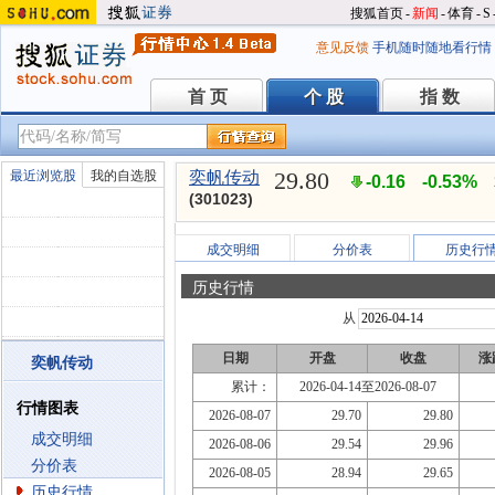
搜狐首页
-
新闻
-
体育
-
S
意见反馈
手机随时随地看行情
首 页
个 股
指 数
首 页
个 股
指 数
29.80
最近浏览股
我的自选股
奕帆传动
-0.16
-0.53%
(301023)
成交明细
分价表
历史行
历史行情
从
日期
开盘
收盘
涨
奕帆传动
累计：
2026-04-14至2026-08-07
行情图表
2026-08-07
29.70
29.80
成交明细
2026-08-06
29.54
29.96
分价表
2026-08-05
28.94
29.65
历史行情