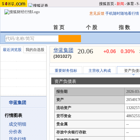
搜狐首页
-
新闻
-
体育
-
S
意见反馈
手机随时随地看行情
首 页
个 股
指 数
首 页
个 股
指 数
20.06
最近浏览股
我的自选股
华蓝集团
+0.06
0.30%
(301027)
重要财务指标
主营收入构成
资产负债
资产负债表
报告期
2026-03
资产
2054917
华蓝集团
流动资产
1320257
行情图表
货币资金
4865253
成交明细
贵金属
--
分价表
存放中央银行存款
--
历史行情