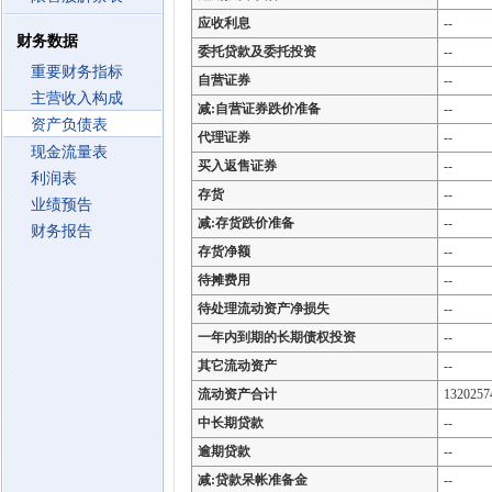
应收利息
--
财务数据
委托贷款及委托投资
--
重要财务指标
自营证券
--
主营收入构成
减:自营证券跌价准备
--
资产负债表
代理证券
--
现金流量表
买入返售证券
--
利润表
存货
--
业绩预告
减:存货跌价准备
--
财务报告
存货净额
--
待摊费用
--
待处理流动资产净损失
--
一年内到期的长期债权投资
--
其它流动资产
--
流动资产合计
1320257
中长期贷款
--
逾期贷款
--
减:贷款呆帐准备金
--