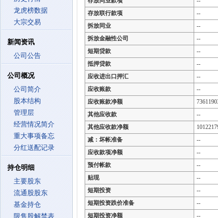
存放同业款项
--
龙虎榜数据
存放联行款项
--
大宗交易
拆放同业
--
拆放金融性公司
--
新闻资讯
短期贷款
--
公司公告
抵押贷款
--
公司概况
应收进出口押汇
--
公司简介
应收账款
--
股本结构
应收账款净额
7361190
管理层
其他应收款
--
经营情况简介
其他应收款净额
1012217
重大事项备忘
减：坏帐准备
--
分红送配记录
应收款项净额
--
预付帐款
--
持仓明细
贴现
--
主要股东
短期投资
--
流通股股东
短期投资跌价准备
--
基金持仓
短期投资净额
--
限售股解禁表