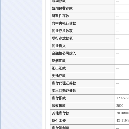
短期存款
--
短期储蓄存款
--
财政性存款
--
向中央银行借款
--
同业存放款项
--
联行存放款项
--
同业拆入
--
金融性公司拆入
--
应解汇款
--
汇出汇款
--
委托存款
--
应付代理证券款
--
卖出回购证券款
--
应付帐款
1289579
预收帐款
2660
其他应付款
7001801
应付工资
4342194
应付福利费
--