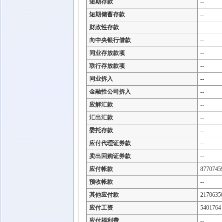
短期存款
--
短期储蓄存款
--
财政性存款
--
向中央银行借款
--
同业存放款项
--
联行存放款项
--
同业拆入
--
金融性公司拆入
--
应解汇款
--
汇出汇款
--
委托存款
--
应付代理证券款
--
卖出回购证券款
--
应付帐款
8770745
预收帐款
--
其他应付款
2170635
应付工资
5401764
应付福利费
--