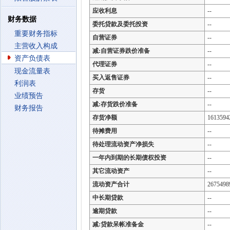
应收利息
--
财务数据
委托贷款及委托投资
--
重要财务指标
自营证券
--
主营收入构成
减:自营证券跌价准备
--
资产负债表
代理证券
--
现金流量表
买入返售证券
--
利润表
存货
--
业绩预告
减:存货跌价准备
--
财务报告
存货净额
1613594
待摊费用
--
待处理流动资产净损失
--
一年内到期的长期债权投资
--
其它流动资产
--
流动资产合计
2675498
中长期贷款
--
逾期贷款
--
减:贷款呆帐准备金
--