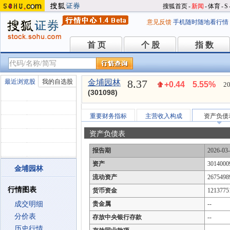
搜狐首页
-
新闻
-
体育
-
S
意见反馈
手机随时随地看行情
首 页
个 股
指 数
首 页
个 股
指 数
8.37
最近浏览股
我的自选股
金埔园林
+0.44
5.55%
20
(301098)
重要财务指标
主营收入构成
资产负债
资产负债表
报告期
2026-03
资产
3014000
金埔园林
流动资产
2675498
行情图表
货币资金
1213775
成交明细
贵金属
--
分价表
存放中央银行存款
--
历史行情