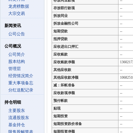
存放同业款项
--
龙虎榜数据
存放联行款项
--
大宗交易
拆放同业
--
拆放金融性公司
--
新闻资讯
短期贷款
--
公司公告
抵押贷款
--
公司概况
应收进出口押汇
--
公司简介
应收账款
--
股本结构
应收账款净额
1360217
管理层
其他应收款
--
经营情况简介
其他应收款净额
1068251
重大事项备忘
减：坏帐准备
--
分红送配记录
应收款项净额
--
预付帐款
--
持仓明细
贴现
--
主要股东
短期投资
--
流通股股东
短期投资跌价准备
--
基金持仓
短期投资净额
--
限售股解禁表