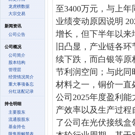
至3400万元，与上年同
龙虎榜数据
大宗交易
业绩变动原因说明 2
新闻资讯
增长，但下半年以来
公司公告
旧凸显，产业链各环
公司概况
公司简介
续下跌，而白银等原
股本结构
节利润空间；与此同时
管理层
经营情况简介
材料之一，铜价一直
重大事项备忘
分红送配记录
公司2025年度盈利
持仓明细
产效率以及生产过程
主要股东
流通股股东
了公司在光伏接线盒
基金持仓
限售股解禁表