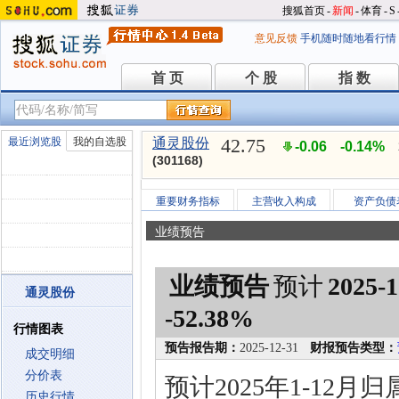
搜狐首页
-
新闻
-
体育
-
S
意见反馈
手机随时随地看行情
首 页
个 股
指 数
首 页
个 股
指 数
42.75
最近浏览股
我的自选股
通灵股份
-0.06
-0.14%
(301168)
重要财务指标
主营收入构成
资产负债
业绩预告
业绩预告
预计
2025-1
通灵股份
-52.38%
行情图表
预告报告期：
2025-12-31
财报预告类型：
成交明细
分价表
预计2025年1-12
历史行情