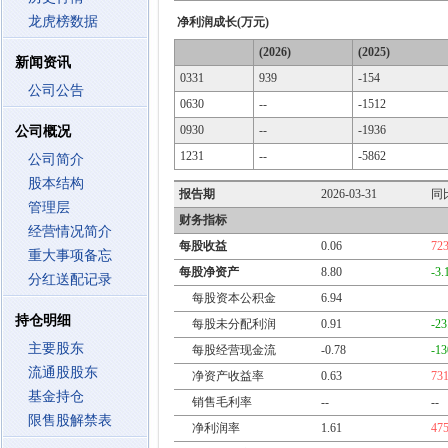
龙虎榜数据
净利润成长(万元)
(2026)
(2025)
新闻资讯
0331
939
-154
公司公告
0630
--
-1512
0930
--
-1936
公司概况
1231
--
-5862
公司简介
股本结构
报告期
2026-03-31
同
管理层
财务指标
经营情况简介
每股收益
0.06
72
重大事项备忘
每股净资产
8.80
-3
分红送配记录
每股资本公积金
6.94
持仓明细
每股未分配利润
0.91
-2
主要股东
每股经营现金流
-0.78
-1
流通股股东
净资产收益率
0.63
73
基金持仓
销售毛利率
--
--
限售股解禁表
净利润率
1.61
47