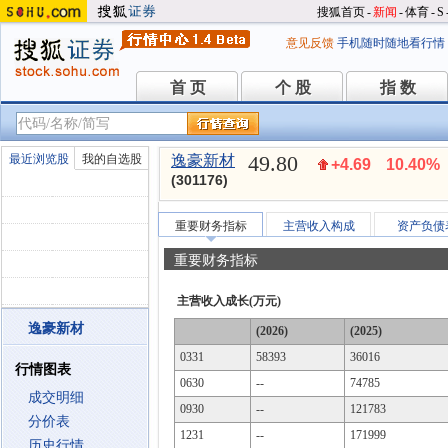
搜狐首页
-
新闻
-
体育
-
S
意见反馈
手机随时随地看行情
首 页
个 股
指 数
首 页
个 股
指 数
49.80
最近浏览股
我的自选股
逸豪新材
+4.69
10.40%
(301176)
重要财务指标
主营收入构成
资产负债
重要财务指标
主营收入成长(万元)
逸豪新材
(2026)
(2025)
0331
58393
36016
行情图表
0630
--
74785
成交明细
0930
--
121783
分价表
1231
--
171999
历史行情