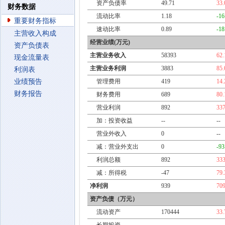
资产负债率
49.71
33
财务数据
流动比率
1.18
-1
重要财务指标
速动比率
0.89
-1
主营收入构成
经营业绩(万元)
资产负债表
主营业务收入
58393
62
现金流量表
主营业务利润
3883
85
利润表
业绩预告
管理费用
419
14
财务报告
财务费用
689
80
营业利润
892
33
加：投资收益
--
--
营业外收入
0
--
减：营业外支出
0
-9
利润总额
892
33
减：所得税
-47
79
净利润
939
70
资产负债（万元）
流动资产
170444
33