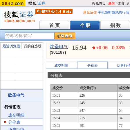
搜狐首页
-
新闻
-
体育
-
S
意见反馈
手机随时随地看行情
首 页
个 股
指 数
首 页
个 股
指 数
15.94
最近浏览股
我的自选股
欧圣电气
+0.06
0.38%
(301187)
成交明细
分价表
历史行
分价表
成交价
成交量(手)
成交金
欧圣电气
15.61
226
35
15.62
245
38
行情图表
15.63
347
54
成交明细
15.64
215
34
分价表
15.65
491
77
历史行情