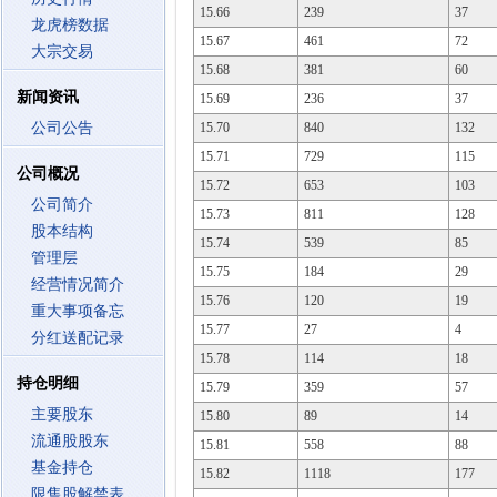
15.66
239
37
龙虎榜数据
15.67
461
72
大宗交易
15.68
381
60
新闻资讯
15.69
236
37
公司公告
15.70
840
132
15.71
729
115
公司概况
15.72
653
103
公司简介
15.73
811
128
股本结构
15.74
539
85
管理层
15.75
184
29
经营情况简介
15.76
120
19
重大事项备忘
15.77
27
4
分红送配记录
15.78
114
18
持仓明细
15.79
359
57
主要股东
15.80
89
14
流通股股东
15.81
558
88
基金持仓
15.82
1118
177
限售股解禁表