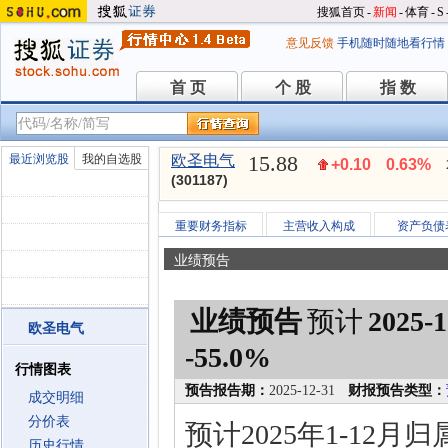
搜狐首页
-
新闻
-
体育
-
S
意见反馈
手机随时随地看行情
首 页
个 股
指 数
首 页
个 股
指 数
15.88
最近浏览股
我的自选股
欧圣电气
+0.10
0.63%
(301187)
重要财务指标
主营收入构成
资产负债
业绩预告
业绩预告
预计
2025-1
欧圣电气
-55.0%
行情图表
预告报告期：
2025-12-31
财报预告类型：
成交明细
分价表
预计2025年1-12月
历史行情