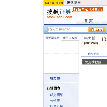
首 页
首 页
13
最近浏览股
我的自选股
格力博
(301260)
成交明细
龙虎榜数据
格力博
行情图表
成交明细
分价表
历史行情