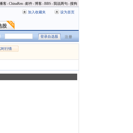
播客
-
ChinaRen
-
邮件
-
博客
-
BBS
-
我说两句
-
搜狗
加入收藏夹
设为首页
选股
选股
码：
注册
实时行情