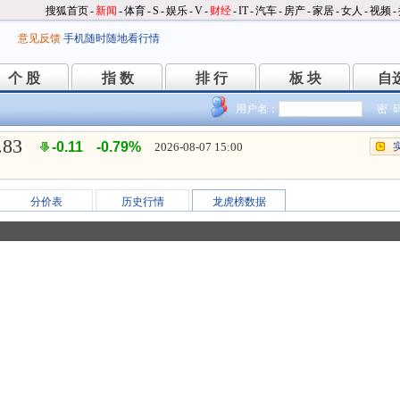
搜狐首页
-
新闻
-
体育
-
S
-
娱乐
-
V
-
财经
-
IT
-
汽车
-
房产
-
家居
-
女人
-
视频
-
意见反馈
手机随时随地看行情
个 股
指 数
排 行
板 块
自
个 股
指 数
排 行
板 块
自
用户名：
密 
.83
-0.11
-0.79%
2026-08-07 15:00
分价表
历史行情
龙虎榜数据