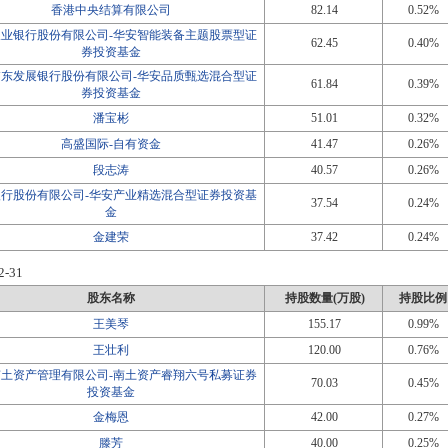
香港中央结算有限公司
82.14
0.52%
农业银行股份有限公司-华安智能装备主题股票型证
62.45
0.40%
券投资基金
浦东发展银行股份有限公司-华安品质甄选混合型证
61.84
0.39%
券投资基金
潘宝彬
51.01
0.32%
高盛国际-自有资金
41.47
0.26%
段志涛
40.57
0.26%
银行股份有限公司-华安产业精选混合型证券投资基
37.54
0.24%
金
金建荣
37.42
0.24%
2-31
股东名称
持股数量(万股)
持股比例
王美琴
155.17
0.99%
王壮利
120.00
0.76%
南土资产管理有限公司-南土资产睿翔六号私募证券
70.03
0.45%
投资基金
金梅恩
42.00
0.27%
滕芳
40.00
0.25%