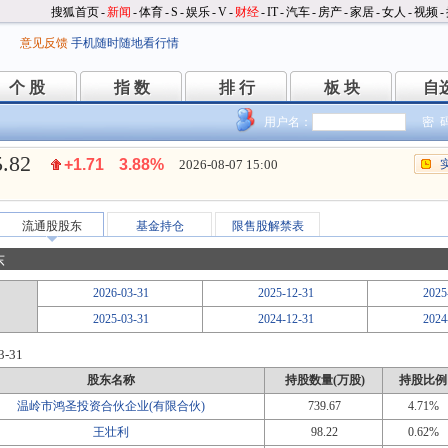
搜狐首页
-
新闻
-
体育
-
S
-
娱乐
-
V
-
财经
-
IT
-
汽车
-
房产
-
家居
-
女人
-
视频
-
意见反馈
手机随时随地看行情
个 股
指 数
排 行
板 块
自
个 股
指 数
排 行
板 块
自
用户名：
密 
5.82
+1.71
3.88%
2026-08-07 15:00
流通股股东
基金持仓
限售股解禁表
东
2026-03-31
2025-12-31
2025
2025-03-31
2024-12-31
2024
3-31
股东名称
持股数量(万股)
持股比例
温岭市鸿圣投资合伙企业(有限合伙)
739.67
4.71%
王壮利
98.22
0.62%