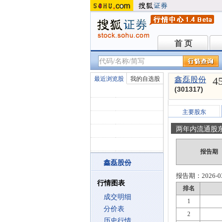
首 页
首 页
4
最近浏览股
我的自选股
鑫磊股份
(301317)
主要股东
两年内流通股
报告期
鑫磊股份
报告期：
2026-0
行情图表
排名
成交明细
1
分价表
2
历史行情