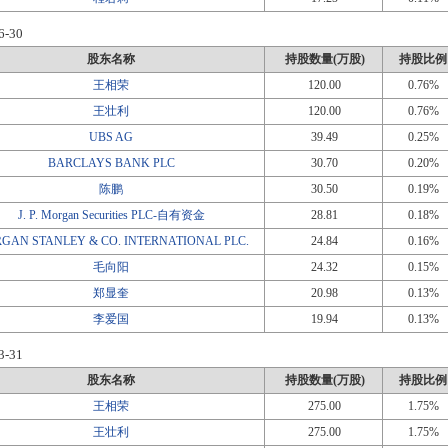
6-30
股东名称
持股数量(万股)
持股比例
王相荣
120.00
0.76%
王壮利
120.00
0.76%
UBS AG
39.49
0.25%
BARCLAYS BANK PLC
30.70
0.20%
陈鹏
30.50
0.19%
J. P. Morgan Securities PLC-自有资金
28.81
0.18%
GAN STANLEY & CO. INTERNATIONAL PLC.
24.84
0.16%
毛向阳
24.32
0.15%
郑显奎
20.98
0.13%
李爱国
19.94
0.13%
3-31
股东名称
持股数量(万股)
持股比例
王相荣
275.00
1.75%
王壮利
275.00
1.75%