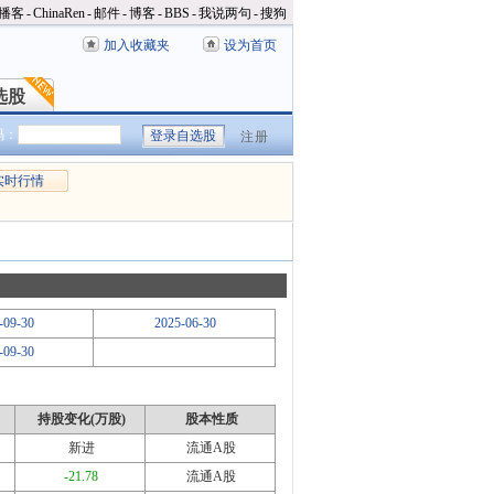
播客
-
ChinaRen
-
邮件
-
博客
-
BBS
-
我说两句
-
搜狗
加入收藏夹
设为首页
选股
选股
码：
注册
实时行情
-09-30
2025-06-30
-09-30
持股变化(万股)
股本性质
新进
流通A股
-21.78
流通A股