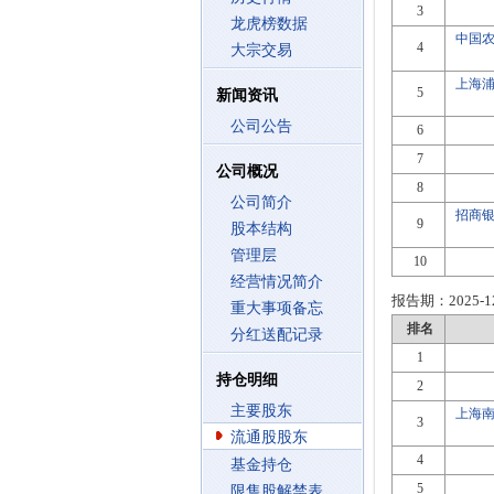
3
龙虎榜数据
中国
4
大宗交易
上海
5
新闻资讯
公司公告
6
7
公司概况
8
公司简介
招商
9
股本结构
管理层
10
经营情况简介
报告期：
2025-1
重大事项备忘
排名
分红送配记录
1
持仓明细
2
主要股东
上海
3
流通股股东
4
基金持仓
5
限售股解禁表