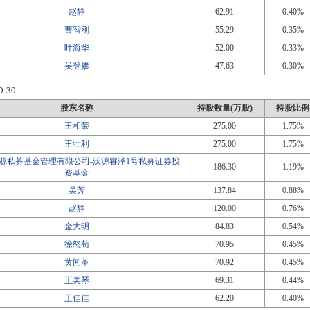
赵静
62.91
0.40%
曹智刚
55.29
0.35%
叶海华
52.00
0.33%
吴登掺
47.63
0.30%
9-30
股东名称
持股数量(万股)
持股比例
王相荣
275.00
1.75%
王壮利
275.00
1.75%
源私募基金管理有限公司-沃源睿泽1号私募证券投
186.30
1.19%
资基金
吴芳
137.84
0.88%
赵静
120.00
0.76%
金大明
84.83
0.54%
徐怒苟
70.95
0.45%
黄闻革
70.92
0.45%
王美琴
69.31
0.44%
王佳佳
62.20
0.40%