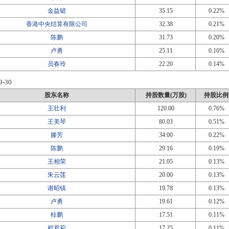
金益铤
35.15
0.22%
香港中央结算有限公司
32.38
0.21%
陈鹏
31.73
0.20%
卢勇
25.11
0.16%
员春玲
22.20
0.14%
9-30
股东名称
持股数量(万股)
持股比例
王壮利
120.00
0.76%
王美琴
80.03
0.51%
滕芳
34.00
0.22%
陈鹏
29.16
0.19%
王相荣
21.05
0.13%
朱云莲
20.00
0.13%
谢昭镇
19.78
0.13%
卢勇
19.61
0.12%
桂鹏
17.51
0.11%
程君莉
17.25
0.11%