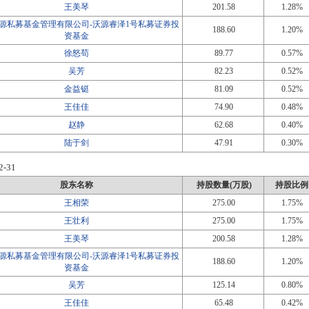
王美琴
201.58
1.28%
源私募基金管理有限公司-沃源睿泽1号私募证券投
188.60
1.20%
资基金
徐怒苟
89.77
0.57%
吴芳
82.23
0.52%
金益铤
81.09
0.52%
王佳佳
74.90
0.48%
赵静
62.68
0.40%
陆于剑
47.91
0.30%
2-31
股东名称
持股数量(万股)
持股比例
王相荣
275.00
1.75%
王壮利
275.00
1.75%
王美琴
200.58
1.28%
源私募基金管理有限公司-沃源睿泽1号私募证券投
188.60
1.20%
资基金
吴芳
125.14
0.80%
王佳佳
65.48
0.42%