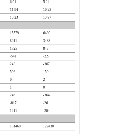
6.91
5.24
11.94
16.23
10.23
13.97
15579
6489
8611
3433
1725
848
-541
-227
242
-367
526
159
6
2
1
0
246
-364
-817
-26
1211
-264
131460
129430