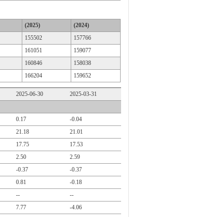
(2025)
(2024)
155502
157766
161051
159077
160846
158038
166204
159652
2025-06-30
2025-03-31
0.17
-0.04
21.18
21.01
17.75
17.53
2.50
2.59
-0.37
-0.37
0.81
-0.18
--
--
7.77
-4.06