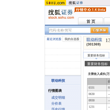
首 页
首 页
1
最近浏览股
我的自选股
联动科技
(301369)
重要财务指标
重要财务指标
主营收入成长(万
联动科技
(
0331
9
行情图表
0630
--
成交明细
0930
--
分价表
1231
--
历史行情