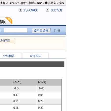
播客
-
ChinaRen
-
邮件
-
博客
-
BBS
-
我说两句
-
搜狗
加入收藏夹
设为首页
选股
选股
码：
注册
实时行情
业绩预告
财务报告
(2025)
(2024)
-0.04
-0.05
0.17
0.04
0.21
0.22
0.48
0.29