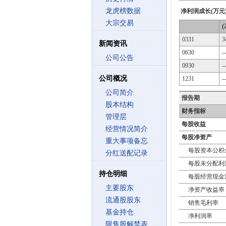
龙虎榜数据
净利润成长(万元
大宗交易
(
0331
3
新闻资讯
0630
--
公司公告
0930
--
公司概况
1231
--
公司简介
报告期
股本结构
财务指标
管理层
每股收益
经营情况简介
每股净资产
重大事项备忘
每股资本公积
分红送配记录
每股未分配利
持仓明细
每股经营现金
主要股东
净资产收益率
流通股股东
销售毛利率
基金持仓
净利润率
限售股解禁表