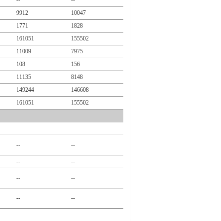
--
--
9912
10047
1771
1828
161051
155502
11009
7975
108
156
11135
8148
149244
146608
161051
155502
--
--
--
--
--
--
--
--
--
--