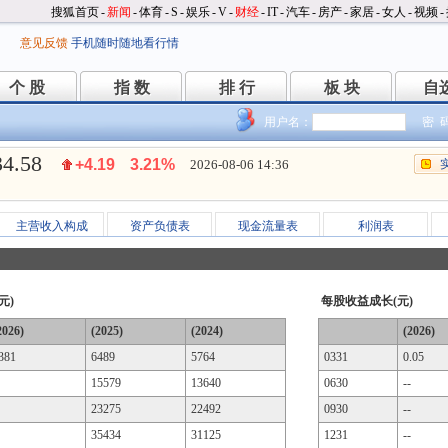
搜狐首页
-
新闻
-
体育
-
S
-
娱乐
-
V
-
财经
-
IT
-
汽车
-
房产
-
家居
-
女人
-
视频
-
意见反馈
手机随时随地看行情
个 股
指 数
排 行
板 块
自
个 股
指 数
排 行
板 块
自
用户名：
密 
34.58
+4.19
3.21%
2026-08-06 14:36
主营收入构成
资产负债表
现金流量表
利润表
元)
每股收益成长(元)
2026)
(2025)
(2024)
(2026)
381
6489
5764
0331
0.05
15579
13640
0630
--
23275
22492
0930
--
35434
31125
1231
--