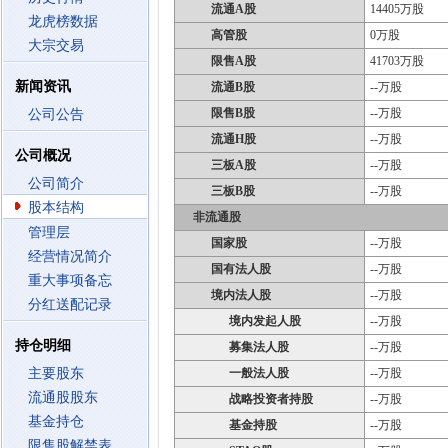
流通A股
14405万股
龙虎榜数据
高管股
0万股
大宗交易
限售A股
41703万股
新闻资讯
流通B股
--万股
限售B股
--万股
公司公告
流通H股
--万股
公司概况
三板A股
--万股
公司简介
三板B股
--万股
股本结构
非流通股
管理层
国家股
--万股
经营情况简介
国有法人股
--万股
重大事项备忘
境内法人股
--万股
分红送配记录
境内发起人股
--万股
持仓明细
募集法人股
--万股
主要股东
一般法人股
--万股
流通股股东
战略投资者持股
--万股
基金持仓
基金持股
--万股
限售股解禁表