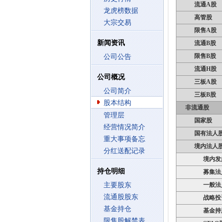
流通A股
龙虎榜数据
高管股
大宗交易
限售A股
新闻资讯
流通B股
限售B股
公司公告
流通H股
公司概况
三板A股
公司简介
三板B股
股本结构
非流通股
管理层
国家股
经营情况简介
国有法人
重大事项备忘
境内法人
分红送配记录
境内发
持仓明细
募集法
主要股东
一般法
流通股股东
战略投
基金持仓
基金持
限售股解禁表