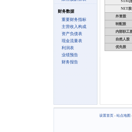
STAQ
NET股
财务数据
外资股
重要财务指标
转配股
主营收入构成
内部职工
资产负债表
自然人股
现金流量表
优先股
利润表
业绩预告
财务报告
设置首页
-
站点地图