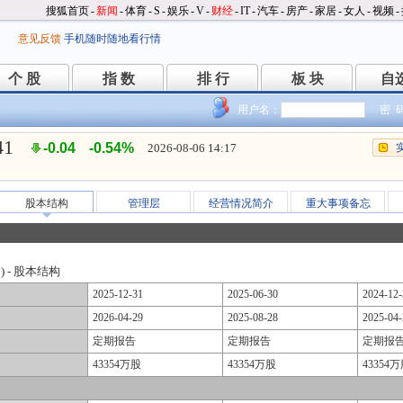
搜狐首页
-
新闻
-
体育
-
S
-
娱乐
-
V
-
财经
-
IT
-
汽车
-
房产
-
家居
-
女人
-
视频
-
意见反馈
手机随时随地看行情
个 股
指 数
排 行
板 块
自
个 股
指 数
排 行
板 块
自
用户名：
密 
41
-0.04
-0.54%
2026-08-06 14:17
股本结构
管理层
经营情况简介
重大事项备忘
3) - 股本结构
2025-12-31
2025-06-30
2024-12-
2026-04-29
2025-08-28
2025-04-
定期报告
定期报告
定期报
43354万股
43354万股
43354