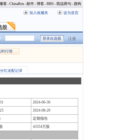
播客
-
ChinaRen
-
邮件
-
博客
-
BBS
-
我说两句
-
搜狗
加入收藏夹
设为首页
选股
选股
码：
注册
实时行情
分红送配记录
31
2024-06-30
25
2024-08-29
告
定期报告
万股
43354万股