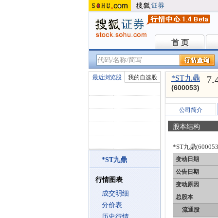
首 页
首 页
7.
最近浏览股
我的自选股
*ST九鼎
(600053)
公司简介
股本结构
*ST九鼎(60005
变动日期
*ST九鼎
公告日期
行情图表
变动原因
成交明细
总股本
分价表
流通股
历史行情