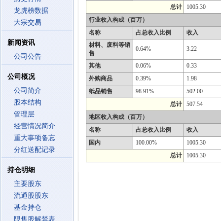
总计
1005.30
龙虎榜数据
行业收入构成（百万）
大宗交易
名称
占总收入比例
收入
新闻资讯
材料、废料等销
0.64%
3.22
售
公司公告
其他
0.06%
0.33
公司概况
外购商品
0.39%
1.98
公司简介
纸品销售
98.91%
502.00
股本结构
总计
507.54
管理层
地区收入构成（百万）
经营情况简介
名称
占总收入比例
收入
重大事项备忘
国内
100.00%
1005.30
分红送配记录
总计
1005.30
持仓明细
主要股东
流通股股东
基金持仓
限售股解禁表