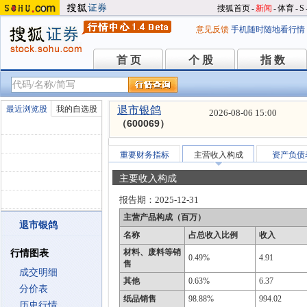
搜狐首页
-
新闻
-
体育
-
S
意见反馈
手机随时随地看行情
首 页
个 股
指 数
首 页
个 股
指 数
最近浏览股
我的自选股
退市银鸽
2026-08-06 15:00
（600069）
重要财务指标
主营收入构成
资产负债
主要收入构成
报告期：
2025-12-31
主营产品构成（百万）
退市银鸽
名称
占总收入比例
收入
材料、废料等销
行情图表
0.49%
4.91
售
成交明细
其他
0.63%
6.37
分价表
纸品销售
98.88%
994.02
历史行情