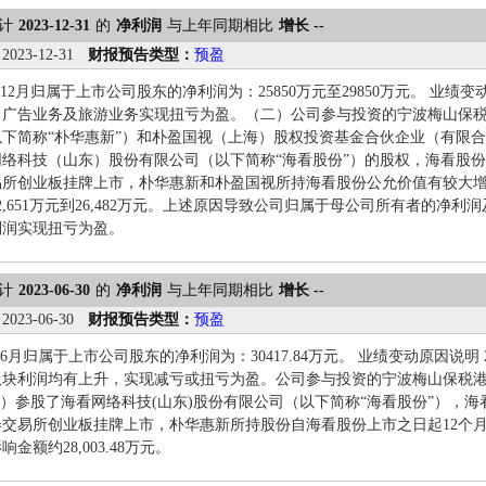
计
2023-12-31
的
净利润
与上年同期相比
增长 --
：
2023-12-31
财报预告类型：
预盈
1-12月归属于上市公司股东的净利润为：25850万元至29850万元。 业绩
，广告业务及旅游业务实现扭亏为盈。（二）公司参与投资的宁波梅山保
下简称“朴华惠新”）和朴盈国视（上海）股权投资基金合伙企业（有限合
络科技（山东）股份有限公司（以下简称“海看股份”）的股权，海看股份于2
易所创业板挂牌上市，朴华惠新和朴盈国视所持海看股份公允价值有较大
2,651万元到26,482万元。上述原因导致公司归属于母公司所有者的净
利润实现扭亏为盈。
计
2023-06-30
的
净利润
与上年同期相比
增长 --
：
2023-06-30
财报预告类型：
预盈
1-6月归属于上市公司股东的净利润为：30417.84万元。 业绩变动原因说
板块利润均有上升，实现减亏或扭亏为盈。公司参与投资的宁波梅山保税
”）参股了海看网络科技(山东)股份有限公司（以下简称“海看股份”），海看
券交易所创业板挂牌上市，朴华惠新所持股份自海看股份上市之日起12个
金额约28,003.48万元。