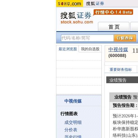
首 页
首 页
1
最近浏览股
我的自选股
中视传媒
(600088)
重要财务指标
业绩预告
业绩预告
预
中视传媒
预告报告期
行情图表
预计2026年
成交明细
板块保持稳
朴华惠新股
分价表
络科技(山
历史行情