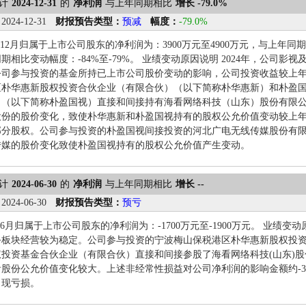
计
2024-12-31
的
净利润
与上年同期相比
增长 -79.0%
：
2024-12-31
财报预告类型：
预减
幅度：
-79.0%
1-12月归属于上市公司股东的净利润为：3900万元至4900万元，与上年同期相
期相比变动幅度：-84%至-79%。 业绩变动原因说明 2024年，公司
公司参与投资的基金所持已上市公司股价变动的影响，公司投资收益较上
区朴华惠新股权投资合伙企业（有限合伙）（以下简称朴华惠新）和朴盈
）（以下简称朴盈国视）直接和间接持有海看网络科技（山东）股份有限
股份的股价变化，致使朴华惠新和朴盈国视持有的股权公允价值变动较上
部分股权。公司参与投资的朴盈国视间接投资的河北广电无线传媒股份有
传媒的股价变化致使朴盈国视持有的股权公允价值产生变动。
计
2024-06-30
的
净利润
与上年同期相比
增长 --
：
2024-06-30
财报预告类型：
预亏
1-6月归属于上市公司股东的净利润为：-1700万元至-1900万元。 业绩变
务板块经营较为稳定。公司参与投资的宁波梅山保税港区朴华惠新股权投
投资基金合伙企业（有限合伙）直接和间接参股了海看网络科技(山东)股
股份公允价值变化较大。上述非经常性损益对公司净利润的影响金额约-3,28
出现亏损。