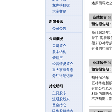
述原因导致公
龙虎榜数据
大宗交易
业绩预告
预
新闻资讯
预告报告期
公司公告
预计2025年
持了“海看股
公司概况
额未弥补亏
公司简介
有者的扣除
股本结构
管理层
业绩预告
预
经营情况简介
预告报告期
重大事项备忘
分红送配记录
预计2025
区朴华惠新
持仓明细
有限公司及
主要股东
利润的影响金
不及预期，
流通股股东
基金持仓
限售股解禁表