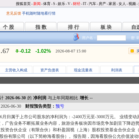
搜狐首页
-
新闻
-
体育
-
S
-
娱乐
-
V
-
财经
-
IT
-
汽车
-
房产
-
家居
-
女人
-
视频
-
意见反馈
手机随时随地看行情
个 股
指 数
排 行
板 块
自
个 股
指 数
排 行
板 块
自
用户名：
密 
1.67
-0.12
-1.02%
2026-08-07 15:00
主营收入构成
资产负债表
现金流量表
利润表
计
2026-06-30
的
净利润
与上年同期相比
增长 --
：
2026-06-30
财报预告类型：
预亏
1-6月归属于上市公司股东的净利润为：-2400万元至-3000万元。 业绩变
定，广告业务不断拓展业务内容，旅游业务板块因市场竞争加剧呈下降趋
权投资合伙企业（有限合伙）和朴盈国视（上海）股权投资基金合伙企业
东)股份有限公司（以下简称海看股份）。报告期，因海看股份公允价值波