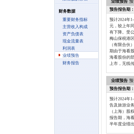
业绩预告
预
预告报告期
财务数据
重要财务指标
预计2024年
元，较上年同
主营收入构成
有下降。受
资产负债表
梅山保税港
现金流量表
（有限合伙
利润表
期由于海看
业绩预告
海看股份的
财务报告
上市，无线
业绩预告
预
预告报告期
预计2024年
告及旅游业
（上海）股权
报告期，海看
半年度业绩