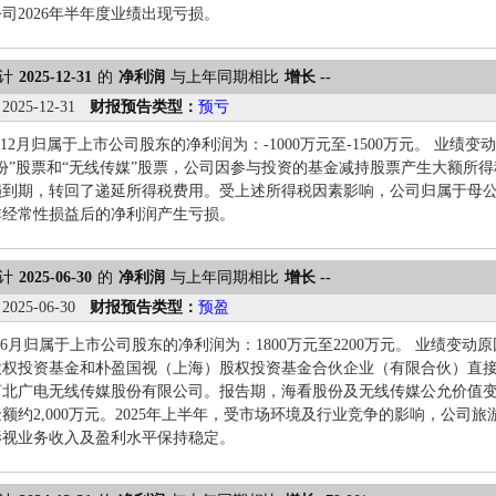
司2026年半年度业绩出现亏损。
计
2025-12-31
的
净利润
与上年同期相比
增长 --
：
2025-12-31
财报预告类型：
预亏
1-12月归属于上市公司股东的净利润为：-1000万元至-1500万元。 业
份”股票和“无线传媒”股票，公司因参与投资的基金减持股票产生大额所
损到期，转回了递延所得税费用。受上述所得税因素影响，公司归属于母
非经常性损益后的净利润产生亏损。
计
2025-06-30
的
净利润
与上年同期相比
增长 --
：
2025-06-30
财报预告类型：
预盈
年1-6月归属于上市公司股东的净利润为：1800万元至2200万元。 业绩变
股权投资基金和朴盈国视（上海）股权投资基金合伙企业（有限合伙）直接
河北广电无线传媒股份有限公司。报告期，海看股份及无线传媒公允价值
额约2,000万元。2025年上半年，受市场环境及行业竞争的影响，公司
影视业务收入及盈利水平保持稳定。