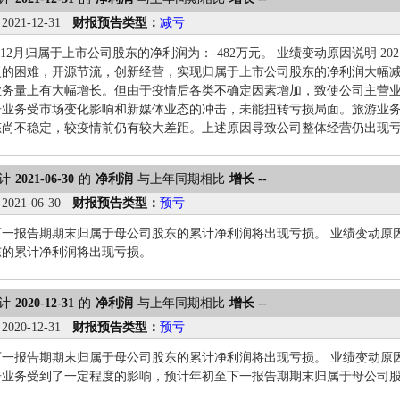
：
2021-12-31
财报预告类型：
减亏
年1-12月归属于上市公司股东的净利润为：-482万元。 业绩变动原因说明 
复的困难，开源节流，创新经营，实现归属于上市公司股东的净利润大幅
业务量上有大幅增长。但由于疫情后各类不确定因素增加，致使公司主营
告业务受市场变化影响和新媒体业态的冲击，未能扭转亏损局面。旅游业
态尚不稳定，较疫情前仍有较大差距。上述原因导致公司整体经营仍出现
计
2021-06-30
的
净利润
与上年同期相比
增长 --
：
2021-06-30
财报预告类型：
预亏
一报告期期末归属于母公司股东的累计净利润将出现亏损。 业绩变动原
东的累计净利润将出现亏损。
计
2020-12-31
的
净利润
与上年同期相比
增长 --
：
2020-12-31
财报预告类型：
预亏
一报告期期末归属于母公司股东的累计净利润将出现亏损。 业绩变动原
告业务受到了一定程度的影响，预计年初至下一报告期期末归属于母公司