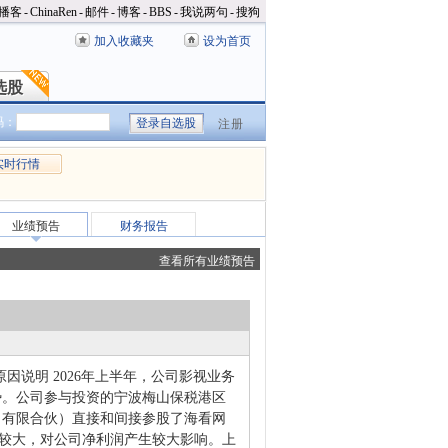
播客
-
ChinaRen
-
邮件
-
博客
-
BBS
-
我说两句
-
搜狗
加入收藏夹
设为首页
选股
选股
码：
注册
实时行情
业绩预告
财务报告
查看所有业绩预告
动原因说明 2026年上半年，公司影视业务
势。公司参与投资的宁波梅山保税港区
（有限合伙）直接和间接参股了海看网
动较大，对公司净利润产生较大影响。上