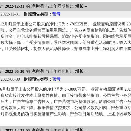
计
2022-12-31
的
净利润
与上年同期相比
增长 --
：
2022-12-31
财报预告类型：
预亏
年1-12月归属于上市公司股东的净利润为：-7052万元。 业绩变动原因说明
严峻，公司主营业务经营面临重重困难。广告业务受疫情影响以及广告载
有所收窄，但仍未能扭转亏损局面。旅游业务受疫情影响，园内经营承受
人数大幅下降，且受疫情影响，景区数次闭园，部分重点活动取消，收入
少，且受疫情限制，制作人员流动性降低，拍摄成本上升，净利润大幅下
计
2022-06-30
的
净利润
与上年同期相比
增长 --
：
2022-06-30
财报预告类型：
预亏
年1-6月归属于上市公司股东的净利润为：-3800万元。 业绩变动原因说明 
内多省市接连发生本土聚集性疫情。由于疫情带来的影响，公司主营业务
的压力，广告主缩减广告投入，广告营销市场整体收缩，影响公司广告业
，游客数量大幅下降。根据疫情防控要求，公司景区数次闭园，部分重点
对影视业务的项目实施进度产生影响，部分项目延后结项。上述原因导致公
计
2021-12-31
的
净利润
与上年同期相比
增长 --